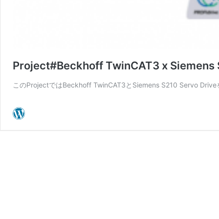
Project#Beckhoff TwinCAT3 x Siemens 
このProjectではBeckhoff TwinCAT3とSiemens S210 Ser