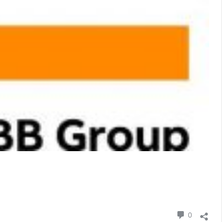
n
irst
コメント
0