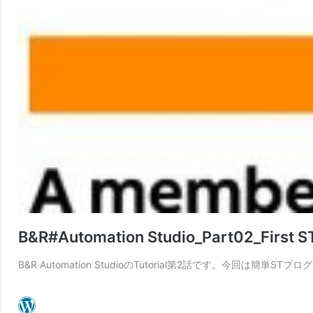
B&R#Automation Studio_Part02_First S
B&R Automation StudioのTutorial第2話です。今回は簡単