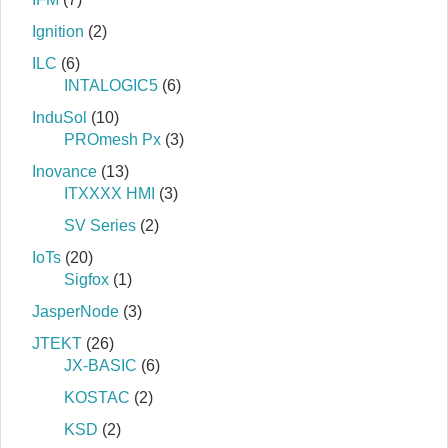
Ignition
(2)
ILC
(6)
INTALOGIC5
(6)
InduSol
(10)
PROmesh Px
(3)
Inovance
(13)
ITXXXX HMI
(3)
SV Series
(2)
IoTs
(20)
Sigfox
(1)
JasperNode
(3)
JTEKT
(26)
JX-BASIC
(6)
KOSTAC
(2)
KSD
(2)