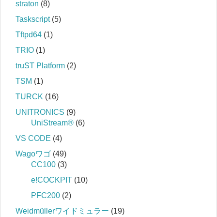
straton
(8)
Taskscript
(5)
Tftpd64
(1)
TRIO
(1)
truST Platform
(2)
TSM
(1)
TURCK
(16)
UNITRONICS
(9)
UniStream®
(6)
VS CODE
(4)
Wagoワゴ
(49)
CC100
(3)
e!COCKPIT
(10)
PFC200
(2)
Weidmüllerワイドミュラー
(19)