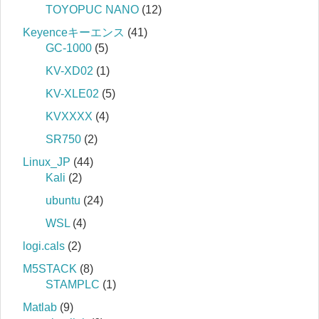
TOYOPUC NANO
(12)
Keyenceキーエンス
(41)
GC-1000
(5)
KV-XD02
(1)
KV-XLE02
(5)
KVXXXX
(4)
SR750
(2)
Linux_JP
(44)
Kali
(2)
ubuntu
(24)
WSL
(4)
logi.cals
(2)
M5STACK
(8)
STAMPLC
(1)
Matlab
(9)