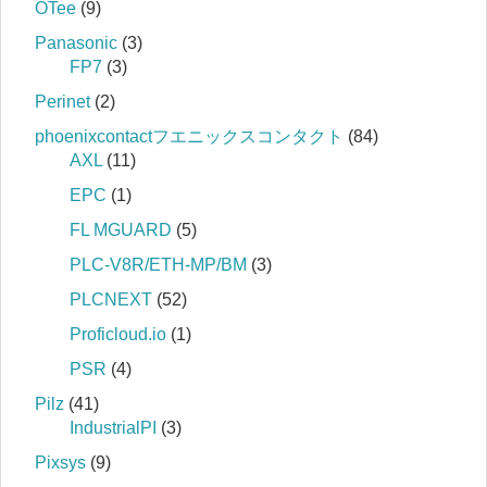
OTee
(9)
Panasonic
(3)
FP7
(3)
Perinet
(2)
phoenixcontactフエニックスコンタクト
(84)
AXL
(11)
EPC
(1)
FL MGUARD
(5)
PLC-V8R/ETH-MP/BM
(3)
PLCNEXT
(52)
Proficloud.io
(1)
PSR
(4)
Pilz
(41)
IndustrialPI
(3)
Pixsys
(9)