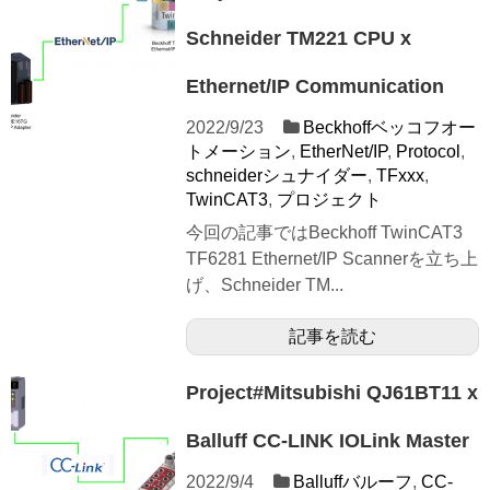
Schneider TM221 CPU x
Ethernet/IP Communication
2022/9/23
Beckhoffベッコフオー
トメーション
,
EtherNet/IP
,
Protocol
,
schneiderシュナイダー
,
TFxxx
,
TwinCAT3
,
プロジェクト
今回の記事ではBeckhoff TwinCAT3
TF6281 Ethernet/IP Scannerを立ち上
げ、Schneider TM...
記事を読む
Project#Mitsubishi QJ61BT11 x
Balluff CC-LINK IOLink Master
2022/9/4
Balluffバルーフ
,
CC-