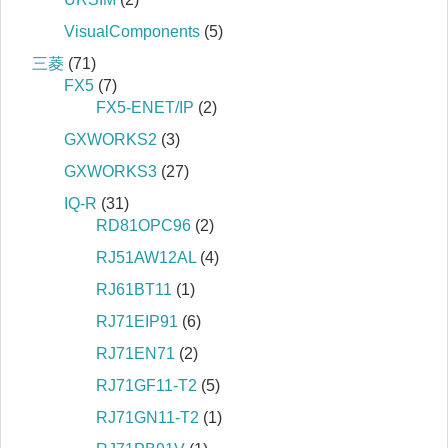
VisualComponents
(5)
三菱
(71)
FX5
(7)
FX5-ENET/IP
(2)
GXWORKS2
(3)
GXWORKS3
(27)
IQ‐R
(31)
RD81OPC96
(2)
RJ51AW12AL
(4)
RJ61BT11
(1)
RJ71EIP91
(6)
RJ71EN71
(2)
RJ71GF11-T2
(5)
RJ71GN11-T2
(1)