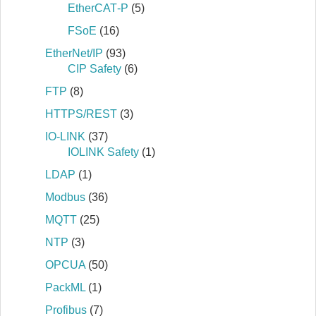
EtherCAT‐P
(5)
FSoE
(16)
EtherNet/IP
(93)
CIP Safety
(6)
FTP
(8)
HTTPS/REST
(3)
IO-LINK
(37)
IOLINK Safety
(1)
LDAP
(1)
Modbus
(36)
MQTT
(25)
NTP
(3)
OPCUA
(50)
PackML
(1)
Profibus
(7)