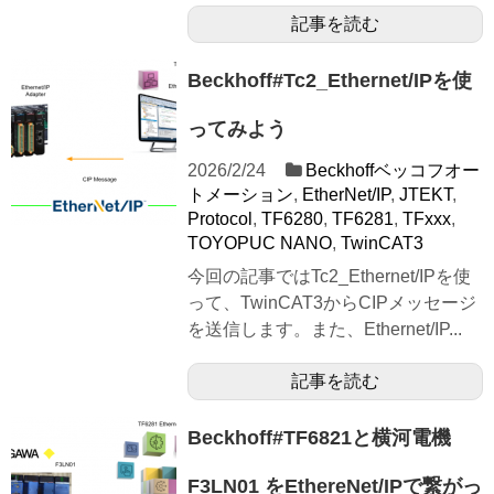
記事を読む
Beckhoff#Tc2_Ethernet/IPを使
ってみよう
2026/2/24
Beckhoffベッコフオー
トメーション
,
EtherNet/IP
,
JTEKT
,
Protocol
,
TF6280
,
TF6281
,
TFxxx
,
TOYOPUC NANO
,
TwinCAT3
今回の記事ではTc2_Ethernet/IPを使
って、TwinCAT3からCIPメッセージ
を送信します。また、Ethernet/IP...
記事を読む
Beckhoff#TF6821と横河電機
F3LN01 をEthereNet/IPで繋がっ