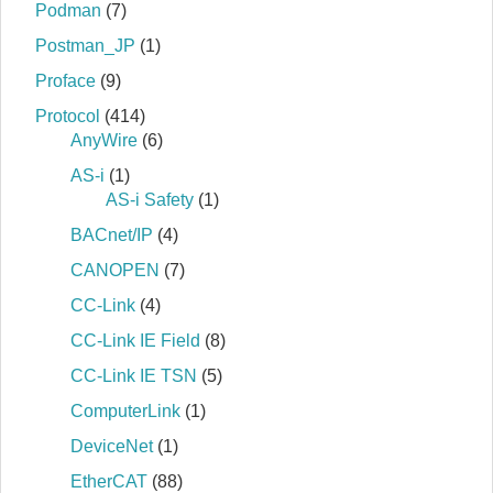
Podman
(7)
Postman_JP
(1)
Proface
(9)
Protocol
(414)
AnyWire
(6)
AS-i
(1)
AS-i Safety
(1)
BACnet/IP
(4)
CANOPEN
(7)
CC-Link
(4)
CC-Link IE Field
(8)
CC-Link IE TSN
(5)
ComputerLink
(1)
DeviceNet
(1)
EtherCAT
(88)