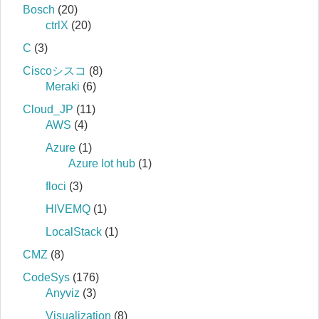
Bosch
(20)
ctrlX
(20)
C
(3)
Ciscoシスコ
(8)
Meraki
(6)
Cloud_JP
(11)
AWS
(4)
Azure
(1)
Azure Iot hub
(1)
floci
(3)
HIVEMQ
(1)
LocalStack
(1)
CMZ
(8)
CodeSys
(176)
Anyviz
(3)
Visualization
(8)