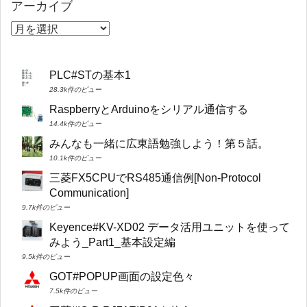
アーカイブ
PLC#STの基本1
28.3k件のビュー
RaspberryとArduinoをシリアル通信する
14.4k件のビュー
みんなも一緒に広東語勉強しよう！第５話。
10.1k件のビュー
三菱FX5CPUでRS485通信例[Non-Protocol
Communication]
9.7k件のビュー
Keyence#KV-XD02 データ活用ユニットを使って
みよう_Part1_基本設定編
9.5k件のビュー
GOT#POPUP画面の設定色々
7.5k件のビュー