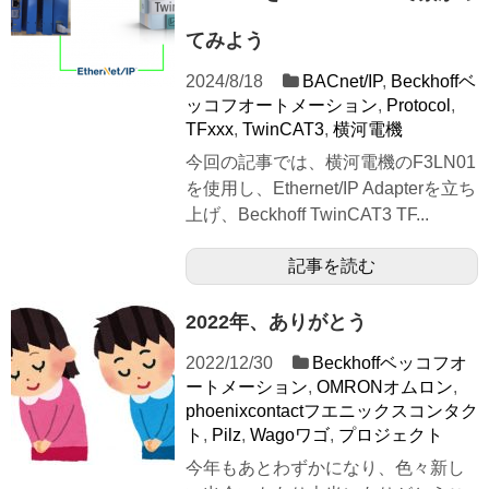
てみよう
2024/8/18
BACnet/IP
,
Beckhoffベ
ッコフオートメーション
,
Protocol
,
TFxxx
,
TwinCAT3
,
横河電機
今回の記事では、横河電機のF3LN01
を使用し、Ethernet/IP Adapterを立ち
上げ、Beckhoff TwinCAT3 TF...
記事を読む
2022年、ありがとう
2022/12/30
Beckhoffベッコフオ
ートメーション
,
OMRONオムロン
,
phoenixcontactフエニックスコンタク
ト
,
Pilz
,
Wagoワゴ
,
プロジェクト
今年もあとわずかになり、色々新し