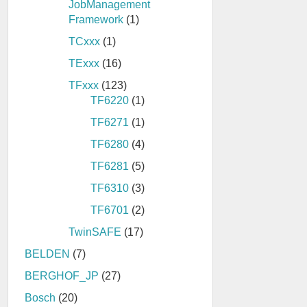
JobManagement
Framework
(1)
TCxxx
(1)
TExxx
(16)
TFxxx
(123)
TF6220
(1)
TF6271
(1)
TF6280
(4)
TF6281
(5)
TF6310
(3)
TF6701
(2)
TwinSAFE
(17)
BELDEN
(7)
BERGHOF_JP
(27)
Bosch
(20)