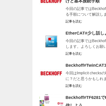
げと基本接続手順
今回の記事ではBeckho
る手順について解説しま
記事を読む
EtherCAT#少し話し
今回の記事ではBeckhof
します。よろしくお願いし
記事を読む
Beckhoff#TwinCAT3 
今回はImplicit c
に？だと思うかもしれま
記事を読む
Beckhoff#TF6281で
信しよう