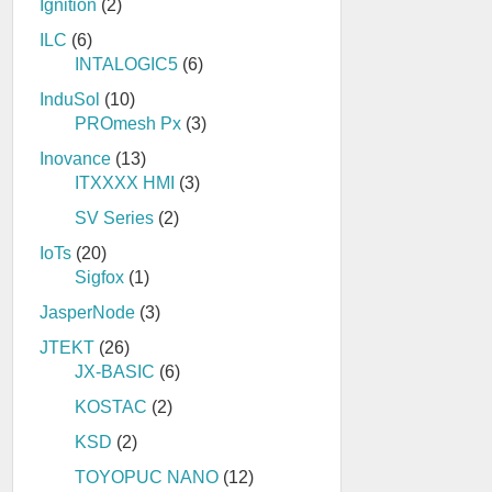
Ignition
(2)
ILC
(6)
INTALOGIC5
(6)
InduSol
(10)
PROmesh Px
(3)
Inovance
(13)
ITXXXX HMI
(3)
SV Series
(2)
IoTs
(20)
Sigfox
(1)
JasperNode
(3)
JTEKT
(26)
JX-BASIC
(6)
KOSTAC
(2)
KSD
(2)
TOYOPUC NANO
(12)