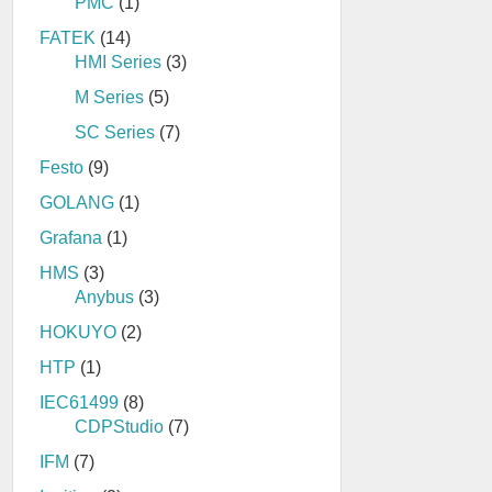
PMC
(1)
FATEK
(14)
HMI Series
(3)
M Series
(5)
SC Series
(7)
Festo
(9)
GOLANG
(1)
Grafana
(1)
HMS
(3)
Anybus
(3)
HOKUYO
(2)
HTP
(1)
IEC61499
(8)
CDPStudio
(7)
IFM
(7)