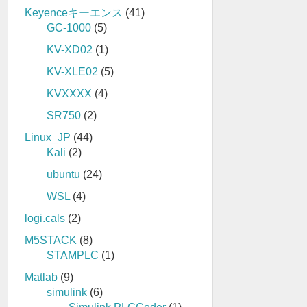
Keyenceキーエンス
(41)
GC-1000
(5)
KV-XD02
(1)
KV-XLE02
(5)
KVXXXX
(4)
SR750
(2)
Linux_JP
(44)
Kali
(2)
ubuntu
(24)
WSL
(4)
logi.cals
(2)
M5STACK
(8)
STAMPLC
(1)
Matlab
(9)
simulink
(6)