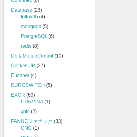
Contrinex
(8)
Database
(23)
Influxdb
(4)
mongodb
(5)
PostgreSQL
(6)
redis
(8)
DeltaMotionControl
(10)
Docker_JP
(27)
Euchner
(4)
EUROSWITCH
(5)
EXOR
(60)
CORVINA
(1)
xplc
(2)
FANUCファナック
(33)
CNC
(1)