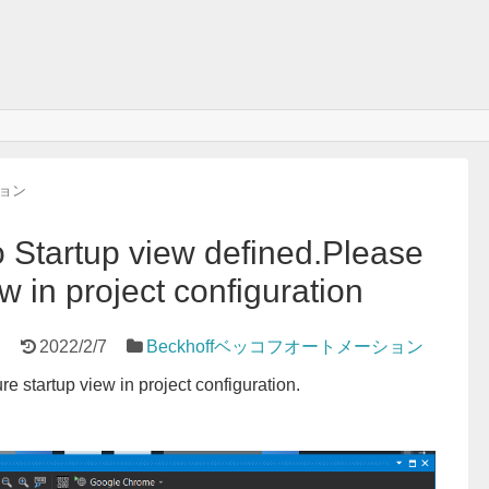
ション
Startup view defined.Please
w in project configuration
7
2022/2/7
Beckhoffベッコフオートメーション
e startup view in project configuration.