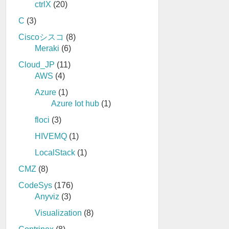
ctrlX
(20)
C
(3)
Ciscoシスコ
(8)
Meraki
(6)
Cloud_JP
(11)
AWS
(4)
Azure
(1)
Azure Iot hub
(1)
floci
(3)
HIVEMQ
(1)
LocalStack
(1)
CMZ
(8)
CodeSys
(176)
Anyviz
(3)
Visualization
(8)