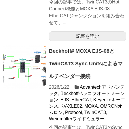
今回の記事では、TwinCAT3のHot
Connect機能とMOXA EJS-08
EtherCATジャンクションを組み合わ
せて、...
記事を読む
Beckhoff# MOXA EJS-08と
TwinCAT3 Sync Unitsによるマ
ルチベンダー接続
2026/1/22
Advantechアドバンテ
ック
,
Beckhoffベッコフオートメーシ
ョン
,
EJS
,
EtherCAT
,
Keyenceキーエ
ンス
,
KV-XLE02
,
MOXA
,
OMRONオ
ムロン
,
Protocol
,
TwinCAT3
,
Weidmüllerワイドミュラー
今回の記事では、TwinCAT3のSync