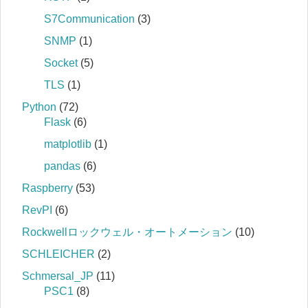
S7Communication
(3)
SNMP
(1)
Socket
(5)
TLS
(1)
Python
(72)
Flask
(6)
matplotlib
(1)
pandas
(6)
Raspberry
(53)
RevPI
(6)
Rockwellロックウェル・オートメーション
(10)
SCHLEICHER
(2)
Schmersal_JP
(11)
PSC1
(8)