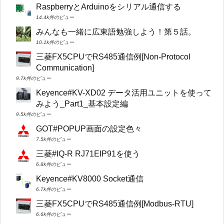
RaspberryとArduinoをシリアル通信する
14.4k件のビュー
みんなも一緒に広東語勉強しよう！第５話。
10.1k件のビュー
三菱FX5CPUでRS485通信例[Non-Protocol
Communication]
9.7k件のビュー
Keyence#KV-XD02 データ活用ユニットを使って
みよう_Part1_基本設定編
9.5k件のビュー
GOT#POPUP画面の設定色々
7.5k件のビュー
三菱#IQ-R RJ71EIP91を使う
6.8k件のビュー
Keyence#KV8000 Socket通信
6.7k件のビュー
三菱FX5CPUでRS485通信例[Modbus-RTU]
6.6k件のビュー