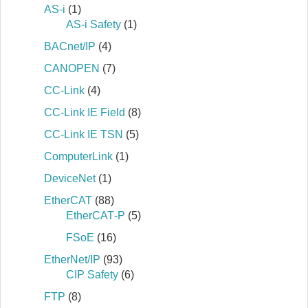
AS-i
(1)
AS-i Safety
(1)
BACnet/IP
(4)
CANOPEN
(7)
CC-Link
(4)
CC-Link IE Field
(8)
CC-Link IE TSN
(5)
ComputerLink
(1)
DeviceNet
(1)
EtherCAT
(88)
EtherCAT‐P
(5)
FSoE
(16)
EtherNet/IP
(93)
CIP Safety
(6)
FTP
(8)