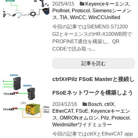
2025/4/15
Keyenceキーエンス
,
Profinet
,
Protocol
,
Siemensシーメン
ス
,
TIA
,
WinCC
,
WinCCUnified
今回の記事ではSIEMENS S71200
G2とキーエンスのHR-X100WB間で
PROFINET通信を構築し、QR
CODEで読み取っ...
記事を読む
ctrlX#Pilz FSoE Masterと接続し
FSoEネットワークを構築しよう
2024/12/16
Bosch
,
ctrlX
,
EtherCAT
,
FSoE
,
Keyenceキーエン
ス
,
OMRONオムロン
,
Pilz
,
Protocol
,
Weidmüllerワイドミュラー
今回の記事ではctrlXとEtherCAT app