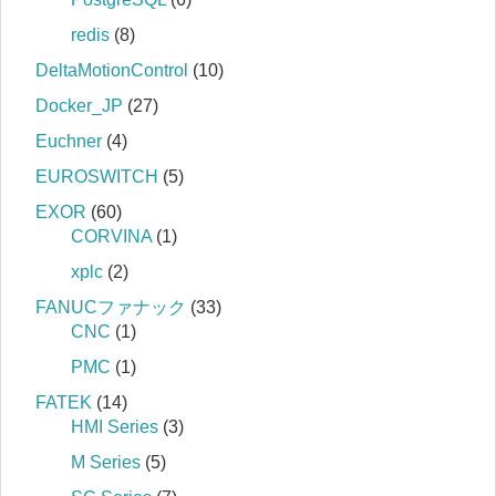
redis
(8)
DeltaMotionControl
(10)
Docker_JP
(27)
Euchner
(4)
EUROSWITCH
(5)
EXOR
(60)
CORVINA
(1)
xplc
(2)
FANUCファナック
(33)
CNC
(1)
PMC
(1)
FATEK
(14)
HMI Series
(3)
M Series
(5)