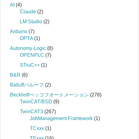
AI
(4)
Claude
(2)
LM Studio
(2)
Arduino
(7)
OPTA
(1)
Autonomy-Logic
(8)
OPENPLC
(7)
STruC++
(1)
B&R
(6)
Balluffバルーフ
(2)
Beckhoffベッコフオートメーション
(278)
TwinCAT/BSD
(9)
TwinCAT3
(267)
JobManagement Framework
(1)
TCxxx
(1)
TExxx
(16)