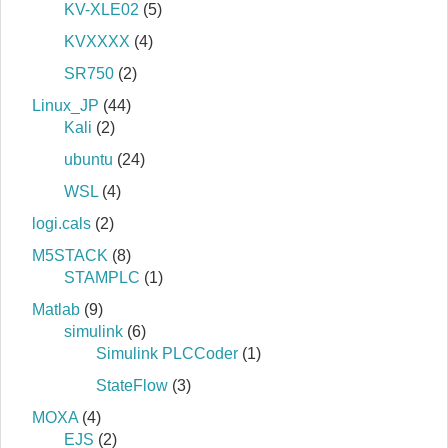
KV-XLE02
(5)
KVXXXX
(4)
SR750
(2)
Linux_JP
(44)
Kali
(2)
ubuntu
(24)
WSL
(4)
logi.cals
(2)
M5STACK
(8)
STAMPLC
(1)
Matlab
(9)
simulink
(6)
Simulink PLCCoder
(1)
StateFlow
(3)
MOXA
(4)
EJS
(2)