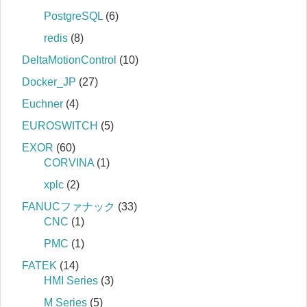
PostgreSQL
(6)
redis
(8)
DeltaMotionControl
(10)
Docker_JP
(27)
Euchner
(4)
EUROSWITCH
(5)
EXOR
(60)
CORVINA
(1)
xplc
(2)
FANUCファナック
(33)
CNC
(1)
PMC
(1)
FATEK
(14)
HMI Series
(3)
M Series
(5)