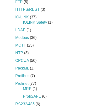
FTP
(8)
HTTPS/REST
(3)
IO-LINK
(37)
IOLINK Safety
(1)
LDAP
(1)
Modbus
(36)
MQTT
(25)
NTP
(3)
OPCUA
(50)
PackML
(1)
Profibus
(7)
Profinet
(77)
MRP
(1)
ProfiSAFE
(6)
RS232/485
(6)