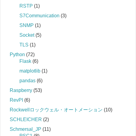
RSTP
(1)
S7Communication
(3)
SNMP
(1)
Socket
(5)
TLS
(1)
Python
(72)
Flask
(6)
matplotlib
(1)
pandas
(6)
Raspberry
(53)
RevPI
(6)
Rockwellロックウェル・オートメーション
(10)
SCHLEICHER
(2)
Schmersal_JP
(11)
PSC1
(8)