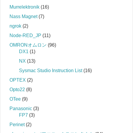
Murrelektronik
(16)
Nass Magnet
(7)
ngrok
(2)
Node-RED_JP
(11)
OMRONオムロン
(96)
DX1
(1)
NX
(13)
Sysmac Studio Instruction List
(16)
OPTEX
(2)
Opto22
(8)
OTee
(9)
Panasonic
(3)
FP7
(3)
Perinet
(2)