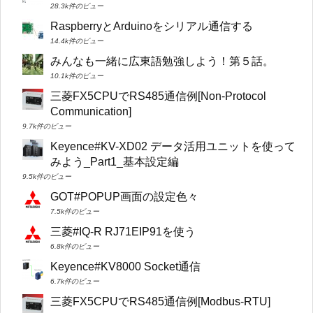
28.3k件のビュー
RaspberryとArduinoをシリアル通信する
14.4k件のビュー
みんなも一緒に広東語勉強しよう！第５話。
10.1k件のビュー
三菱FX5CPUでRS485通信例[Non-Protocol
Communication]
9.7k件のビュー
Keyence#KV-XD02 データ活用ユニットを使って
みよう_Part1_基本設定編
9.5k件のビュー
GOT#POPUP画面の設定色々
7.5k件のビュー
三菱#IQ-R RJ71EIP91を使う
6.8k件のビュー
Keyence#KV8000 Socket通信
6.7k件のビュー
三菱FX5CPUでRS485通信例[Modbus-RTU]