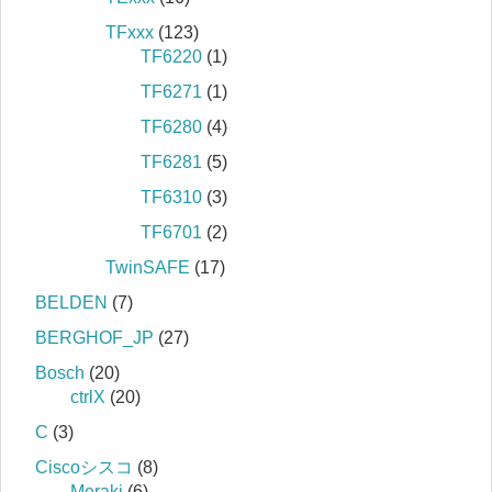
TFxxx
(123)
TF6220
(1)
TF6271
(1)
TF6280
(4)
TF6281
(5)
TF6310
(3)
TF6701
(2)
TwinSAFE
(17)
BELDEN
(7)
BERGHOF_JP
(27)
Bosch
(20)
ctrlX
(20)
C
(3)
Ciscoシスコ
(8)
Meraki
(6)