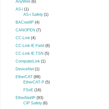
AnyWire
(6)
AS-i
(1)
AS-i Safety
(1)
BACnet/IP
(4)
CANOPEN
(7)
CC-Link
(4)
CC-Link IE Field
(8)
CC-Link IE TSN
(5)
ComputerLink
(1)
DeviceNet
(1)
EtherCAT
(88)
EtherCAT‐P
(5)
FSoE
(16)
EtherNet/IP
(93)
CIP Safety
(6)