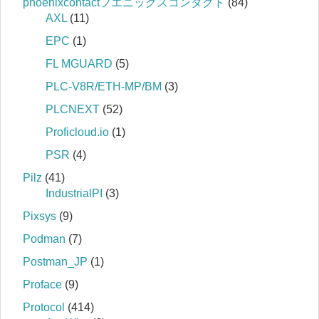
phoenixcontactフエニックスコンタクト
(84)
AXL
(11)
EPC
(1)
FL MGUARD
(5)
PLC-V8R/ETH-MP/BM
(3)
PLCNEXT
(52)
Proficloud.io
(1)
PSR
(4)
Pilz
(41)
IndustrialPI
(3)
Pixsys
(9)
Podman
(7)
Postman_JP
(1)
Proface
(9)
Protocol
(414)