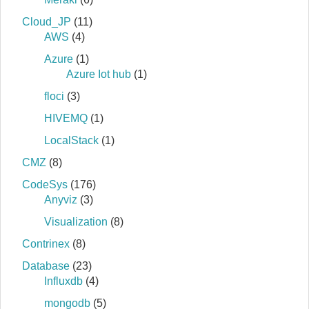
Cloud_JP
(11)
AWS
(4)
Azure
(1)
Azure Iot hub
(1)
floci
(3)
HIVEMQ
(1)
LocalStack
(1)
CMZ
(8)
CodeSys
(176)
Anyviz
(3)
Visualization
(8)
Contrinex
(8)
Database
(23)
Influxdb
(4)
mongodb
(5)