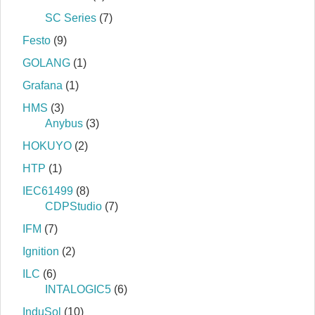
SC Series
(7)
Festo
(9)
GOLANG
(1)
Grafana
(1)
HMS
(3)
Anybus
(3)
HOKUYO
(2)
HTP
(1)
IEC61499
(8)
CDPStudio
(7)
IFM
(7)
Ignition
(2)
ILC
(6)
INTALOGIC5
(6)
InduSol
(10)