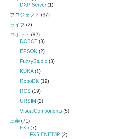
DXP Server
(1)
プロジェクト
(37)
ライフ
(2)
ロボット
(82)
DOBOT
(8)
EPSON
(2)
FuzzyStudio
(3)
KUKA
(1)
RoboDK
(19)
ROS
(19)
URSIM
(2)
VisualComponents
(5)
三菱
(71)
FX5
(7)
FX5-ENET/IP
(2)