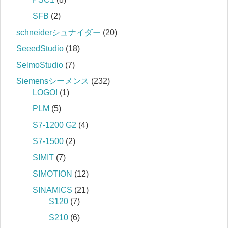
SFB
(2)
schneiderシュナイダー
(20)
SeeedStudio
(18)
SelmoStudio
(7)
Siemensシーメンス
(232)
LOGO!
(1)
PLM
(5)
S7‐1200 G2
(4)
S7‐1500
(2)
SIMIT
(7)
SIMOTION
(12)
SINAMICS
(21)
S120
(7)
S210
(6)