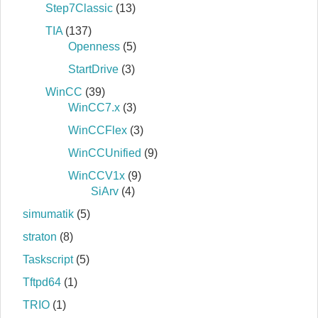
Step7Classic
(13)
TIA
(137)
Openness
(5)
StartDrive
(3)
WinCC
(39)
WinCC7.x
(3)
WinCCFlex
(3)
WinCCUnified
(9)
WinCCV1x
(9)
SiArv
(4)
simumatik
(5)
straton
(8)
Taskscript
(5)
Tftpd64
(1)
TRIO
(1)