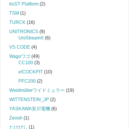
truST Platform
(2)
TSM
(1)
TURCK
(16)
UNITRONICS
(9)
UniStream®
(6)
VS CODE
(4)
Wagoワゴ
(49)
CC100
(3)
e!COCKPIT
(10)
PFC200
(2)
Weidmüllerワイドミュラー
(19)
WITTENSTEIN_JP
(2)
YASKAWA安川電機
(6)
Zenoh
(1)
たけびし
(1)