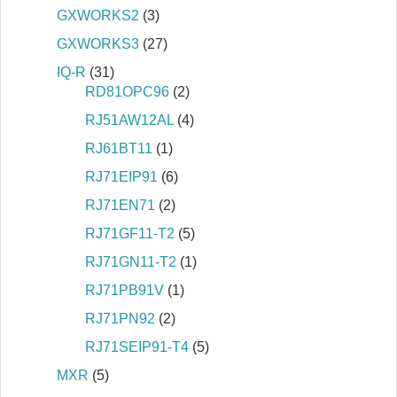
GXWORKS2
(3)
GXWORKS3
(27)
IQ‐R
(31)
RD81OPC96
(2)
RJ51AW12AL
(4)
RJ61BT11
(1)
RJ71EIP91
(6)
RJ71EN71
(2)
RJ71GF11-T2
(5)
RJ71GN11-T2
(1)
RJ71PB91V
(1)
RJ71PN92
(2)
RJ71SEIP91-T4
(5)
MXR
(5)