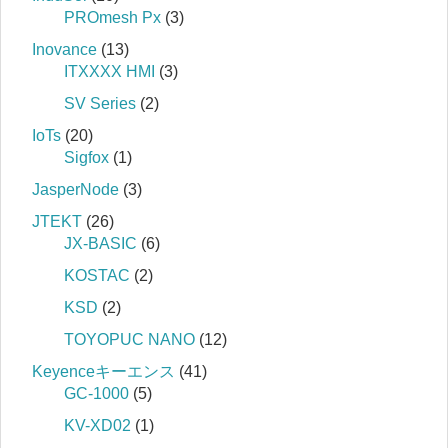
PROmesh Px
(3)
Inovance
(13)
ITXXXX HMI
(3)
SV Series
(2)
IoTs
(20)
Sigfox
(1)
JasperNode
(3)
JTEKT
(26)
JX-BASIC
(6)
KOSTAC
(2)
KSD
(2)
TOYOPUC NANO
(12)
Keyenceキーエンス
(41)
GC-1000
(5)
KV-XD02
(1)