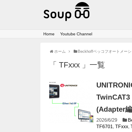
Home
Youtube Channel
ホーム
Beckhoffベッコフオートメー
「 TFxxx 」一覧
UNITRONI
TwinCAT
(Adapter編
2026/6/29
B
TF6701
,
TFxxx
,