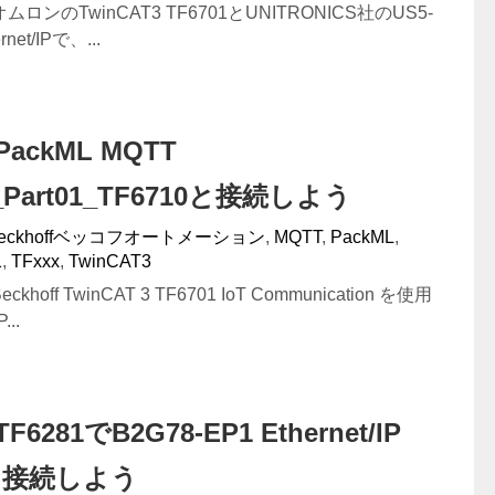
ンのTwinCAT3 TF6701とUNITRONICS社のUS5-
net/IPで、...
#PackML MQTT
or_Part01_TF6710と接続しよう
eckhoffベッコフオートメーション
,
MQTT
,
PackML
,
1
,
TFxxx
,
TwinCAT3
off TwinCAT 3 TF6701 IoT Communication を使用
..
TF6281でB2G78-EP1 Ethernet/IP
yと接続しよう