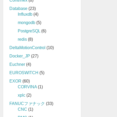
Contrinex
(8)
Database
(23)
Influxdb
(4)
mongodb
(5)
PostgreSQL
(6)
redis
(8)
DeltaMotionControl
(10)
Docker_JP
(27)
Euchner
(4)
EUROSWITCH
(5)
EXOR
(60)
CORVINA
(1)
xplc
(2)
FANUCファナック
(33)
CNC
(1)