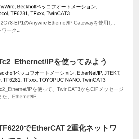
nyWire
,
Beckhoffベッコフオートメーション
,
ocol
,
TF6281
,
TFxxx
,
TwinCAT3
8-EP1のAnywire Ethernet/IP Gatewayを使用し、
ットワーク...
#Tc2_Ethernet/IPを使ってみよう
eckhoffベッコフオートメーション
,
EtherNet/IP
,
JTEKT
,
0
,
TF6281
,
TFxxx
,
TOYOPUC NANO
,
TwinCAT3
_Ethernet/IPを使って、TwinCAT3からCIPメッセージ
thernet/IP...
f#TF6220でEtherCAT 2重化ネットワ