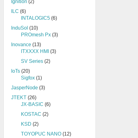
Ignition
(2)
ILC
(6)
INTALOGIC5
(6)
InduSol
(10)
PROmesh Px
(3)
Inovance
(13)
ITXXXX HMI
(3)
SV Series
(2)
IoTs
(20)
Sigfox
(1)
JasperNode
(3)
JTEKT
(26)
JX-BASIC
(6)
KOSTAC
(2)
KSD
(2)
TOYOPUC NANO
(12)