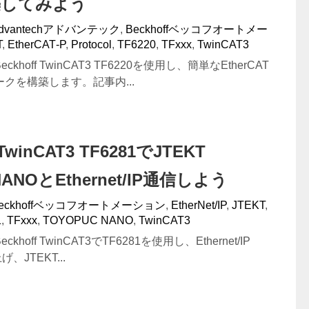
築してみよう
dvantechアドバンテック
,
Beckhoffベッコフオートメー
T
,
EtherCAT‐P
,
Protocol
,
TF6220
,
TFxxx
,
TwinCAT3
hoff TwinCAT3 TF6220を使用し、簡単なEtherCAT
クを構築します。記事内...
#TwinCAT3 TF6281でJTEKT
 NANOとEthernet/IP通信しよう
eckhoffベッコフオートメーション
,
EtherNet/IP
,
JTEKT
,
1
,
TFxxx
,
TOYOPUC NANO
,
TwinCAT3
hoff TwinCAT3でTF6281を使用し、Ethernet/IP
げ、JTEKT...