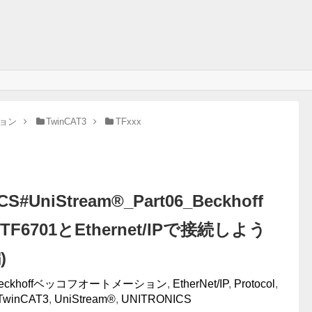
ション
TwinCAT3
TFxxx
CS#UniStream®_Part06_Beckhoff
3 TF6701とEthernet/IPで接続しよう
)
eckhoffベッコフオートメーション
,
EtherNet/IP
,
Protocol
,
TwinCAT3
,
UniStream®
,
UNITRONICS