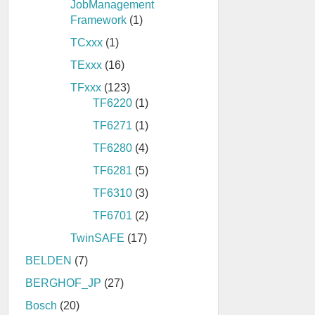
JobManagement
Framework
(1)
TCxxx
(1)
TExxx
(16)
TFxxx
(123)
TF6220
(1)
TF6271
(1)
TF6280
(4)
TF6281
(5)
TF6310
(3)
TF6701
(2)
TwinSAFE
(17)
BELDEN
(7)
BERGHOF_JP
(27)
Bosch
(20)