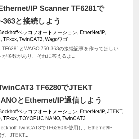
Ethernet/IP Scanner TF6281で
50-363と接続しよう
Beckhoffベッコフオートメーション
,
EtherNet/IP
,
1
,
TFxxx
,
TwinCAT3
,
Wagoワゴ
3 TF6281とWAGO 750-363の接続記事を作ってほしい！
が多数があり、それに答えるよ...
#TwinCAT3 TF6280でJTEKT
 NANOとEthernet/IP通信しよう
Beckhoffベッコフオートメーション
,
EtherNet/IP
,
JTEKT
,
0
,
TFxxx
,
TOYOPUC NANO
,
TwinCAT3
hoff TwinCAT3でTF6280を使用し、Ethernet/IP
げ、JTEKT...