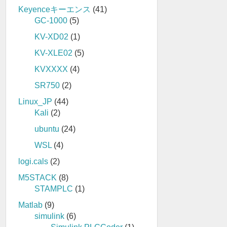
Keyenceキーエンス
(41)
GC-1000
(5)
KV-XD02
(1)
KV-XLE02
(5)
KVXXXX
(4)
SR750
(2)
Linux_JP
(44)
Kali
(2)
ubuntu
(24)
WSL
(4)
logi.cals
(2)
M5STACK
(8)
STAMPLC
(1)
Matlab
(9)
simulink
(6)