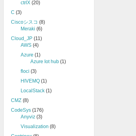
ctrlX
(20)
C
(3)
Ciscoシスコ
(8)
Meraki
(6)
Cloud_JP
(11)
AWS
(4)
Azure
(1)
Azure Iot hub
(1)
floci
(3)
HIVEMQ
(1)
LocalStack
(1)
CMZ
(8)
CodeSys
(176)
Anyviz
(3)
Visualization
(8)