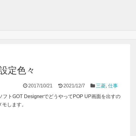
設定色々
2017/10/21
2021/12/7
三菱
,
仕事
GOT DesignerでどうやってPOP UP画面を出すの
メモします。