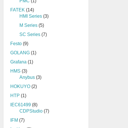
PMC
(1)
FATEK
(14)
HMI Series
(3)
M Series
(5)
SC Series
(7)
Festo
(9)
GOLANG
(1)
Grafana
(1)
HMS
(3)
Anybus
(3)
HOKUYO
(2)
HTP
(1)
IEC61499
(8)
CDPStudio
(7)
IFM
(7)