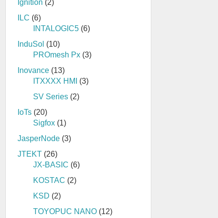
Ignition
(2)
ILC
(6)
INTALOGIC5
(6)
InduSol
(10)
PROmesh Px
(3)
Inovance
(13)
ITXXXX HMI
(3)
SV Series
(2)
IoTs
(20)
Sigfox
(1)
JasperNode
(3)
JTEKT
(26)
JX-BASIC
(6)
KOSTAC
(2)
KSD
(2)
TOYOPUC NANO
(12)