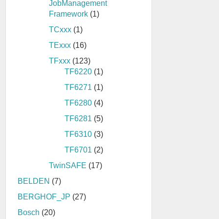
JobManagement
Framework
(1)
TCxxx
(1)
TExxx
(16)
TFxxx
(123)
TF6220
(1)
TF6271
(1)
TF6280
(4)
TF6281
(5)
TF6310
(3)
TF6701
(2)
TwinSAFE
(17)
BELDEN
(7)
BERGHOF_JP
(27)
Bosch
(20)