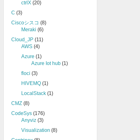
ctrlX
(20)
C
(3)
Ciscoシスコ
(8)
Meraki
(6)
Cloud_JP
(11)
AWS
(4)
Azure
(1)
Azure Iot hub
(1)
floci
(3)
HIVEMQ
(1)
LocalStack
(1)
CMZ
(8)
CodeSys
(176)
Anyviz
(3)
Visualization
(8)