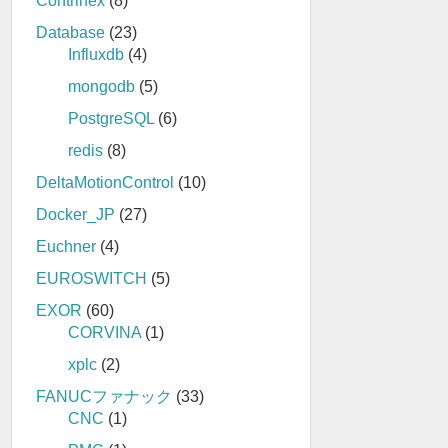
Contrinex
(8)
Database
(23)
Influxdb
(4)
mongodb
(5)
PostgreSQL
(6)
redis
(8)
DeltaMotionControl
(10)
Docker_JP
(27)
Euchner
(4)
EUROSWITCH
(5)
EXOR
(60)
CORVINA
(1)
xplc
(2)
FANUCファナック
(33)
CNC
(1)