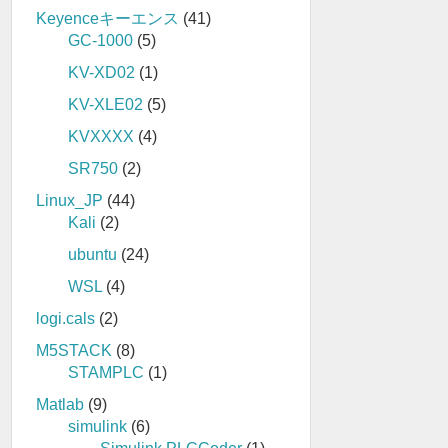
Keyenceキーエンス
(41)
GC-1000
(5)
KV-XD02
(1)
KV-XLE02
(5)
KVXXXX
(4)
SR750
(2)
Linux_JP
(44)
Kali
(2)
ubuntu
(24)
WSL
(4)
logi.cals
(2)
M5STACK
(8)
STAMPLC
(1)
Matlab
(9)
simulink
(6)