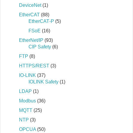
DeviceNet
(1)
EtherCAT
(88)
EtherCAT‐P
(5)
FSoE
(16)
EtherNet/IP
(93)
CIP Safety
(6)
FTP
(8)
HTTPS/REST
(3)
IO-LINK
(37)
IOLINK Safety
(1)
LDAP
(1)
Modbus
(36)
MQTT
(25)
NTP
(3)
OPCUA
(50)