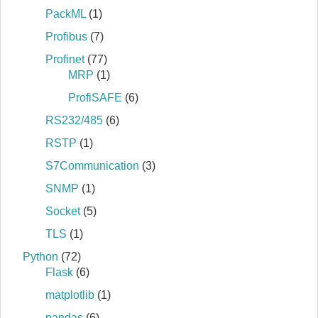
PackML
(1)
Profibus
(7)
Profinet
(77)
MRP
(1)
ProfiSAFE
(6)
RS232/485
(6)
RSTP
(1)
S7Communication
(3)
SNMP
(1)
Socket
(5)
TLS
(1)
Python
(72)
Flask
(6)
matplotlib
(1)
pandas
(6)