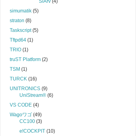
SiArv
(4)
simumatik
(5)
straton
(8)
Taskscript
(5)
Tftpd64
(1)
TRIO
(1)
truST Platform
(2)
TSM
(1)
TURCK
(16)
UNITRONICS
(9)
UniStream®
(6)
VS CODE
(4)
Wagoワゴ
(49)
CC100
(3)
e!COCKPIT
(10)