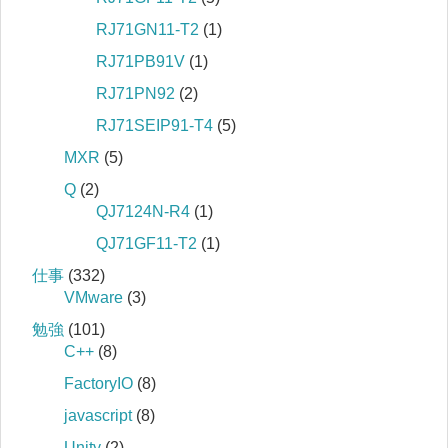
RJ71GN11-T2
(1)
RJ71PB91V
(1)
RJ71PN92
(2)
RJ71SEIP91-T4
(5)
MXR
(5)
Q
(2)
QJ7124N-R4
(1)
QJ71GF11-T2
(1)
仕事
(332)
VMware
(3)
勉強
(101)
C++
(8)
FactoryIO
(8)
javascript
(8)
Unity
(2)