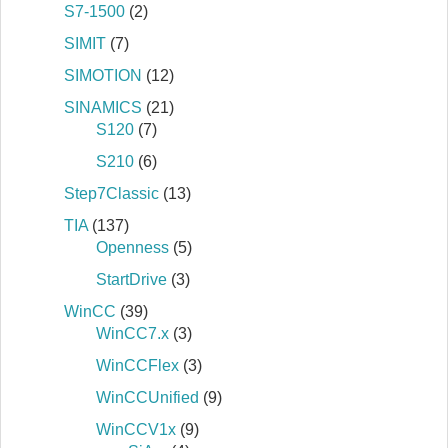
S7‐1500
(2)
SIMIT
(7)
SIMOTION
(12)
SINAMICS
(21)
S120
(7)
S210
(6)
Step7Classic
(13)
TIA
(137)
Openness
(5)
StartDrive
(3)
WinCC
(39)
WinCC7.x
(3)
WinCCFlex
(3)
WinCCUnified
(9)
WinCCV1x
(9)