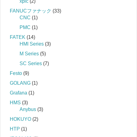
xplc
(2)
FANUCファナック
(33)
CNC
(1)
PMC
(1)
FATEK
(14)
HMI Series
(3)
M Series
(5)
SC Series
(7)
Festo
(9)
GOLANG
(1)
Grafana
(1)
HMS
(3)
Anybus
(3)
HOKUYO
(2)
HTP
(1)