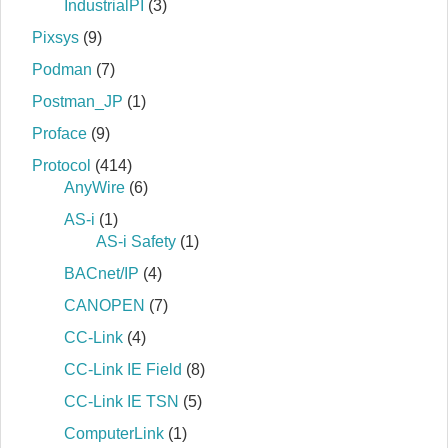
IndustrialPI
(3)
Pixsys
(9)
Podman
(7)
Postman_JP
(1)
Proface
(9)
Protocol
(414)
AnyWire
(6)
AS-i
(1)
AS-i Safety
(1)
BACnet/IP
(4)
CANOPEN
(7)
CC-Link
(4)
CC-Link IE Field
(8)
CC-Link IE TSN
(5)
ComputerLink
(1)