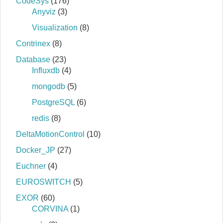
CodeSys
(176)
Anyviz
(3)
Visualization
(8)
Contrinex
(8)
Database
(23)
Influxdb
(4)
mongodb
(5)
PostgreSQL
(6)
redis
(8)
DeltaMotionControl
(10)
Docker_JP
(27)
Euchner
(4)
EUROSWITCH
(5)
EXOR
(60)
CORVINA
(1)