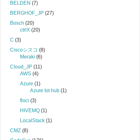
BELDEN
(7)
BERGHOF_JP
(27)
Bosch
(20)
ctrlX
(20)
C
(3)
Ciscoシスコ
(8)
Meraki
(6)
Cloud_JP
(11)
AWS
(4)
Azure
(1)
Azure Iot hub
(1)
floci
(3)
HIVEMQ
(1)
LocalStack
(1)
CMZ
(8)