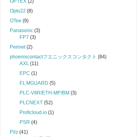
OPTEX
(2)
Opto22
(8)
OTee
(9)
Panasonic
(3)
FP7
(3)
Perinet
(2)
phoenixcontactフエニックスコンタクト
(84)
AXL
(11)
EPC
(1)
FL MGUARD
(5)
PLC-V8R/ETH-MP/BM
(3)
PLCNEXT
(52)
Proficloud.io
(1)
PSR
(4)
Pilz
(41)