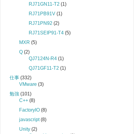
RJ71GN11-T2
(1)
RJ71PB91V
(1)
RJ71PN92
(2)
RJ71SEIP91-T4
(5)
MXR
(5)
Q
(2)
QJ7124N-R4
(1)
QJ71GF11-T2
(1)
仕事
(332)
VMware
(3)
勉強
(101)
C++
(8)
FactoryIO
(8)
javascript
(8)
Unity
(2)