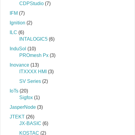
CDPStudio
(7)
IFM
(7)
Ignition
(2)
ILC
(6)
INTALOGIC5
(6)
InduSol
(10)
PROmesh Px
(3)
Inovance
(13)
ITXXXX HMI
(3)
SV Series
(2)
IoTs
(20)
Sigfox
(1)
JasperNode
(3)
JTEKT
(26)
JX-BASIC
(6)
KOSTAC
(2)