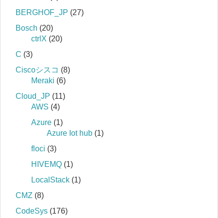
BERGHOF_JP
(27)
Bosch
(20)
ctrlX
(20)
C
(3)
Ciscoシスコ
(8)
Meraki
(6)
Cloud_JP
(11)
AWS
(4)
Azure
(1)
Azure Iot hub
(1)
floci
(3)
HIVEMQ
(1)
LocalStack
(1)
CMZ
(8)
CodeSys
(176)