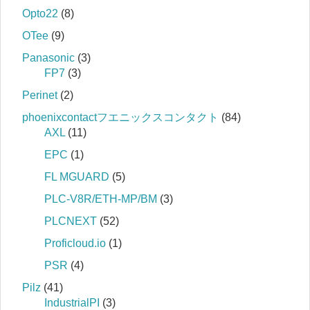
Opto22
(8)
OTee
(9)
Panasonic
(3)
FP7
(3)
Perinet
(2)
phoenixcontactフエニックスコンタクト
(84)
AXL
(11)
EPC
(1)
FL MGUARD
(5)
PLC-V8R/ETH-MP/BM
(3)
PLCNEXT
(52)
Proficloud.io
(1)
PSR
(4)
Pilz
(41)
IndustrialPI
(3)