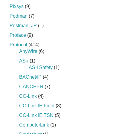
Pixsys
(9)
Podman
(7)
Postman_JP
(1)
Proface
(9)
Protocol
(414)
AnyWire
(6)
AS-i
(1)
AS-i Safety
(1)
BACnet/IP
(4)
CANOPEN
(7)
CC-Link
(4)
CC-Link IE Field
(8)
CC-Link IE TSN
(5)
ComputerLink
(1)