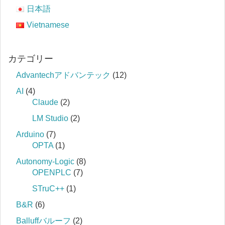
日本語
Vietnamese
カテゴリー
Advantechアドバンテック
(12)
AI
(4)
Claude
(2)
LM Studio
(2)
Arduino
(7)
OPTA
(1)
Autonomy-Logic
(8)
OPENPLC
(7)
STruC++
(1)
B&R
(6)
Balluffバルーフ
(2)