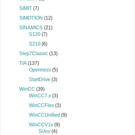
SIMIT
(7)
SIMOTION
(12)
SINAMICS
(21)
S120
(7)
S210
(6)
Step7Classic
(13)
TIA
(137)
Openness
(5)
StartDrive
(3)
WinCC
(39)
WinCC7.x
(3)
WinCCFlex
(3)
WinCCUnified
(9)
WinCCV1x
(9)
SiArv
(4)