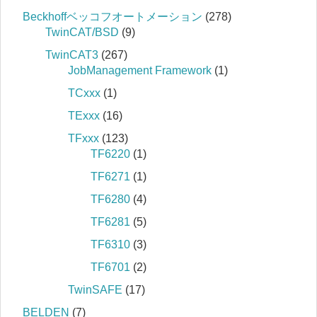
Beckhoffベッコフオートメーション
(278)
TwinCAT/BSD
(9)
TwinCAT3
(267)
JobManagement Framework
(1)
TCxxx
(1)
TExxx
(16)
TFxxx
(123)
TF6220
(1)
TF6271
(1)
TF6280
(4)
TF6281
(5)
TF6310
(3)
TF6701
(2)
TwinSAFE
(17)
BELDEN
(7)