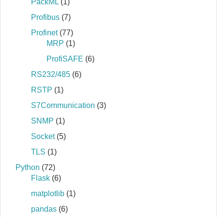
PackML
(1)
Profibus
(7)
Profinet
(77)
MRP
(1)
ProfiSAFE
(6)
RS232/485
(6)
RSTP
(1)
S7Communication
(3)
SNMP
(1)
Socket
(5)
TLS
(1)
Python
(72)
Flask
(6)
matplotlib
(1)
pandas
(6)