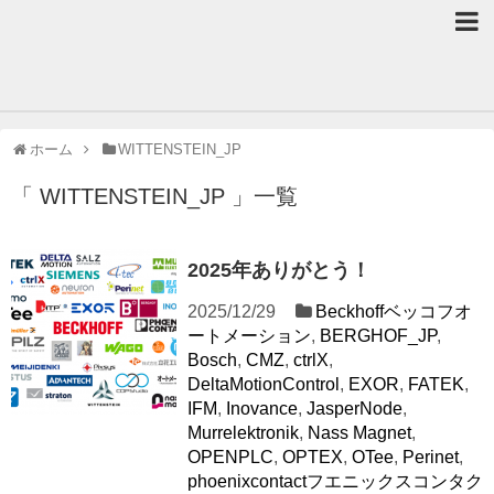
ホーム
WITTENSTEIN_JP
「 WITTENSTEIN_JP 」一覧
2025年ありがとう！
2025/12/29
Beckhoffベッコフオ
ートメーション
,
BERGHOF_JP
,
Bosch
,
CMZ
,
ctrlX
,
DeltaMotionControl
,
EXOR
,
FATEK
,
IFM
,
Inovance
,
JasperNode
,
Murrelektronik
,
Nass Magnet
,
OPENPLC
,
OPTEX
,
OTee
,
Perinet
,
phoenixcontactフエニックスコンタク