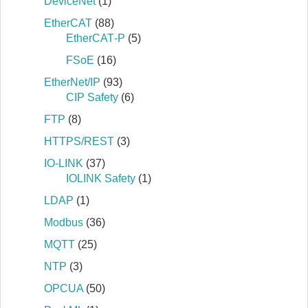
DeviceNet
(1)
EtherCAT
(88)
EtherCAT‐P
(5)
FSoE
(16)
EtherNet/IP
(93)
CIP Safety
(6)
FTP
(8)
HTTPS/REST
(3)
IO-LINK
(37)
IOLINK Safety
(1)
LDAP
(1)
Modbus
(36)
MQTT
(25)
NTP
(3)
OPCUA
(50)