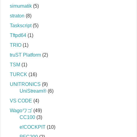
simumatik
(5)
straton
(8)
Taskscript
(5)
Tftpd64
(1)
TRIO
(1)
truST Platform
(2)
TSM
(1)
TURCK
(16)
UNITRONICS
(9)
UniStream®
(6)
VS CODE
(4)
Wagoワゴ
(49)
CC100
(3)
e!COCKPIT
(10)
PFC200
(2)