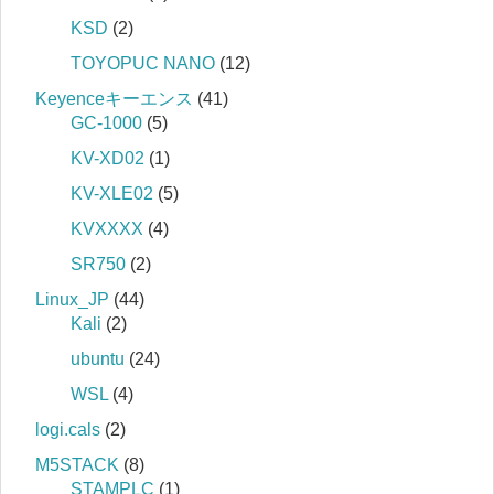
KSD
(2)
TOYOPUC NANO
(12)
Keyenceキーエンス
(41)
GC-1000
(5)
KV-XD02
(1)
KV-XLE02
(5)
KVXXXX
(4)
SR750
(2)
Linux_JP
(44)
Kali
(2)
ubuntu
(24)
WSL
(4)
logi.cals
(2)
M5STACK
(8)
STAMPLC
(1)