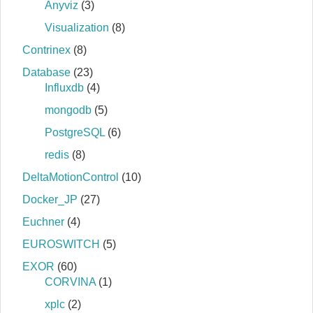
Anyviz
(3)
Visualization
(8)
Contrinex
(8)
Database
(23)
Influxdb
(4)
mongodb
(5)
PostgreSQL
(6)
redis
(8)
DeltaMotionControl
(10)
Docker_JP
(27)
Euchner
(4)
EUROSWITCH
(5)
EXOR
(60)
CORVINA
(1)
xplc
(2)