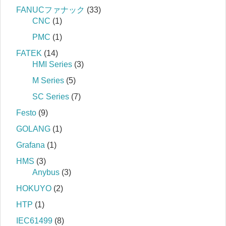
FANUCファナック
(33)
CNC
(1)
PMC
(1)
FATEK
(14)
HMI Series
(3)
M Series
(5)
SC Series
(7)
Festo
(9)
GOLANG
(1)
Grafana
(1)
HMS
(3)
Anybus
(3)
HOKUYO
(2)
HTP
(1)
IEC61499
(8)