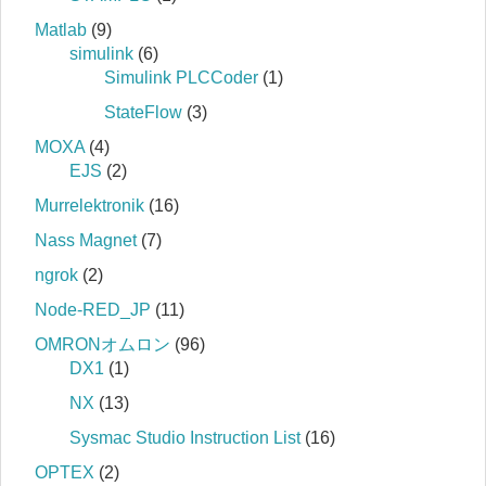
Matlab
(9)
simulink
(6)
Simulink PLCCoder
(1)
StateFlow
(3)
MOXA
(4)
EJS
(2)
Murrelektronik
(16)
Nass Magnet
(7)
ngrok
(2)
Node-RED_JP
(11)
OMRONオムロン
(96)
DX1
(1)
NX
(13)
Sysmac Studio Instruction List
(16)
OPTEX
(2)