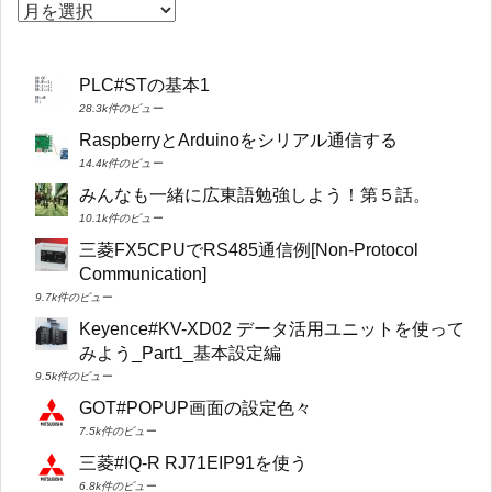
PLC#STの基本1
28.3k件のビュー
RaspberryとArduinoをシリアル通信する
14.4k件のビュー
みんなも一緒に広東語勉強しよう！第５話。
10.1k件のビュー
三菱FX5CPUでRS485通信例[Non-Protocol
Communication]
9.7k件のビュー
Keyence#KV-XD02 データ活用ユニットを使って
みよう_Part1_基本設定編
9.5k件のビュー
GOT#POPUP画面の設定色々
7.5k件のビュー
三菱#IQ-R RJ71EIP91を使う
6.8k件のビュー