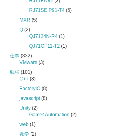
RJ71PN92
(2)
RJ71SEIP91-T4
(5)
MXR
(5)
Q
(2)
QJ7124N-R4
(1)
QJ71GF11-T2
(1)
仕事
(332)
VMware
(3)
勉強
(101)
C++
(8)
FactoryIO
(8)
javascript
(8)
Unity
(2)
Game4Automation
(2)
web
(1)
数学
(2)