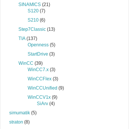
SINAMICS
(21)
S120
(7)
S210
(6)
Step7Classic
(13)
TIA
(137)
Openness
(5)
StartDrive
(3)
WinCC
(39)
WinCC7.x
(3)
WinCCFlex
(3)
WinCCUnified
(9)
WinCCV1x
(9)
SiArv
(4)
simumatik
(5)
straton
(8)