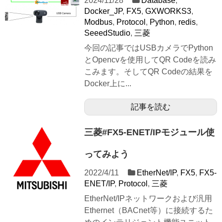
2024/11/28
Database
,
Docker_JP
,
FX5
,
GXWORKS3
,
Modbus
,
Protocol
,
Python
,
redis
,
SeeedStudio
,
三菱
今回の記事ではUSBカメラでPython
とOpencvを使用してQR Codeを読み
こみます。そしてQR Codeの結果を
Docker上に...
記事を読む
三菱#FX5-ENET/IPモジュール使
ってみよう
2022/4/11
EtherNet/IP
,
FX5
,
FX5-
ENET/IP
,
Protocol
,
三菱
EtherNet/IPネットワークおよび汎用
Ethernet（BACnet等）に接続するた