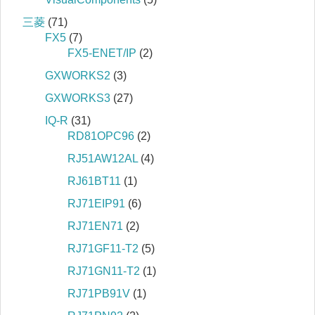
三菱
(71)
FX5
(7)
FX5-ENET/IP
(2)
GXWORKS2
(3)
GXWORKS3
(27)
IQ‐R
(31)
RD81OPC96
(2)
RJ51AW12AL
(4)
RJ61BT11
(1)
RJ71EIP91
(6)
RJ71EN71
(2)
RJ71GF11-T2
(5)
RJ71GN11-T2
(1)
RJ71PB91V
(1)