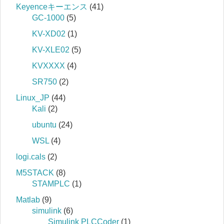
Keyenceキーエンス
(41)
GC-1000
(5)
KV-XD02
(1)
KV-XLE02
(5)
KVXXXX
(4)
SR750
(2)
Linux_JP
(44)
Kali
(2)
ubuntu
(24)
WSL
(4)
logi.cals
(2)
M5STACK
(8)
STAMPLC
(1)
Matlab
(9)
simulink
(6)
Simulink PLCCoder
(1)