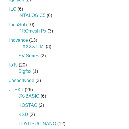
ILC
(6)
INTALOGIC5
(6)
InduSol
(10)
PROmesh Px
(3)
Inovance
(13)
ITXXXX HMI
(3)
SV Series
(2)
IoTs
(20)
Sigfox
(1)
JasperNode
(3)
JTEKT
(26)
JX-BASIC
(6)
KOSTAC
(2)
KSD
(2)
TOYOPUC NANO
(12)