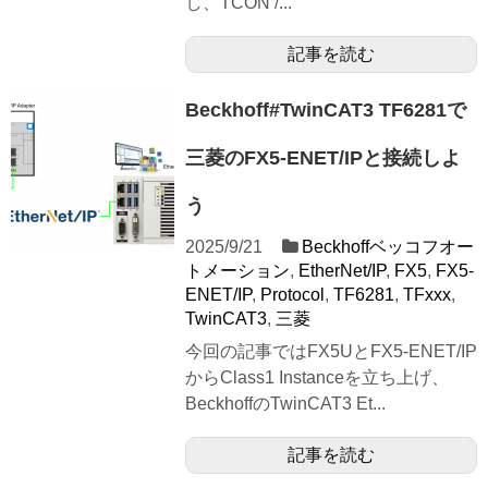
し、TCON /...
記事を読む
Beckhoff#TwinCAT3 TF6281で
三菱のFX5-ENET/IPと接続しよ
う
2025/9/21
Beckhoffベッコフオー
トメーション
,
EtherNet/IP
,
FX5
,
FX5-
ENET/IP
,
Protocol
,
TF6281
,
TFxxx
,
TwinCAT3
,
三菱
今回の記事ではFX5UとFX5-ENET/IP
からClass1 Instanceを立ち上げ、
BeckhoffのTwinCAT3 Et...
記事を読む