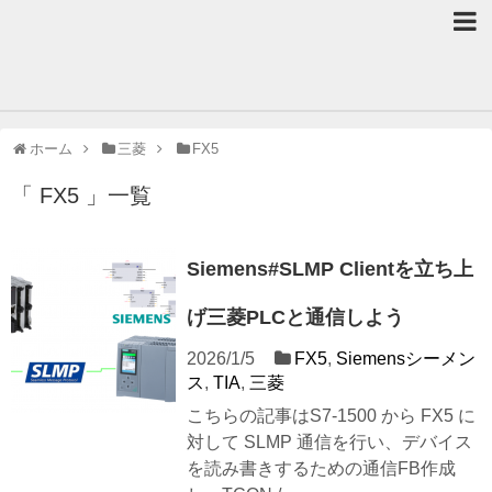
ホーム
三菱
FX5
「 FX5 」一覧
Siemens#SLMP Clientを立ち上
げ三菱PLCと通信しよう
2026/1/5
FX5
,
Siemensシーメン
ス
,
TIA
,
三菱
こちらの記事はS7-1500 から FX5 に
対して SLMP 通信を行い、デバイス
を読み書きするための通信FB作成