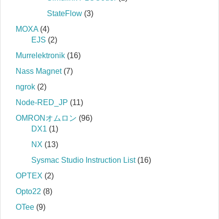
StateFlow
(3)
MOXA
(4)
EJS
(2)
Murrelektronik
(16)
Nass Magnet
(7)
ngrok
(2)
Node-RED_JP
(11)
OMRONオムロン
(96)
DX1
(1)
NX
(13)
Sysmac Studio Instruction List
(16)
OPTEX
(2)
Opto22
(8)
OTee
(9)