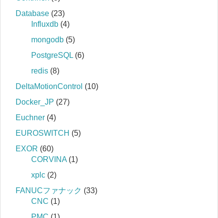
Database
(23)
Influxdb
(4)
mongodb
(5)
PostgreSQL
(6)
redis
(8)
DeltaMotionControl
(10)
Docker_JP
(27)
Euchner
(4)
EUROSWITCH
(5)
EXOR
(60)
CORVINA
(1)
xplc
(2)
FANUCファナック
(33)
CNC
(1)
PMC
(1)