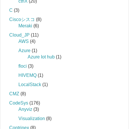
ctrlX
(20)
C
(3)
Ciscoシスコ
(8)
Meraki
(6)
Cloud_JP
(11)
AWS
(4)
Azure
(1)
Azure Iot hub
(1)
floci
(3)
HIVEMQ
(1)
LocalStack
(1)
CMZ
(8)
CodeSys
(176)
Anyviz
(3)
Visualization
(8)
Contrinex
(8)