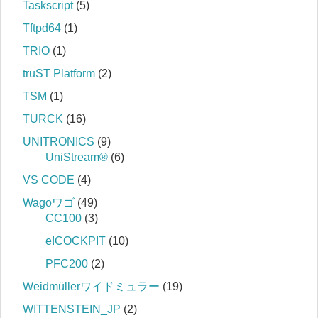
Taskscript
(5)
Tftpd64
(1)
TRIO
(1)
truST Platform
(2)
TSM
(1)
TURCK
(16)
UNITRONICS
(9)
UniStream®
(6)
VS CODE
(4)
Wagoワゴ
(49)
CC100
(3)
e!COCKPIT
(10)
PFC200
(2)
Weidmüllerワイドミュラー
(19)
WITTENSTEIN_JP
(2)