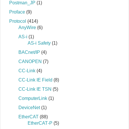
Postman_JP
(1)
Proface
(9)
Protocol
(414)
AnyWire
(6)
AS-i
(1)
AS-i Safety
(1)
BACnet/IP
(4)
CANOPEN
(7)
CC-Link
(4)
CC-Link IE Field
(8)
CC-Link IE TSN
(5)
ComputerLink
(1)
DeviceNet
(1)
EtherCAT
(88)
EtherCAT‐P
(5)