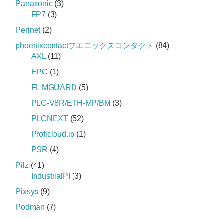
Panasonic
(3)
FP7
(3)
Perinet
(2)
phoenixcontactフエニックスコンタクト
(84)
AXL
(11)
EPC
(1)
FL MGUARD
(5)
PLC-V8R/ETH-MP/BM
(3)
PLCNEXT
(52)
Proficloud.io
(1)
PSR
(4)
Pilz
(41)
IndustrialPI
(3)
Pixsys
(9)
Podman
(7)