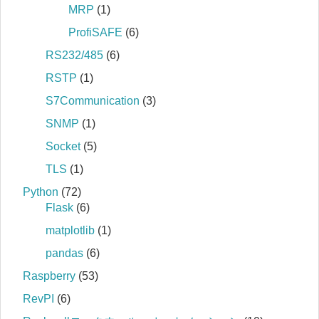
MRP
(1)
ProfiSAFE
(6)
RS232/485
(6)
RSTP
(1)
S7Communication
(3)
SNMP
(1)
Socket
(5)
TLS
(1)
Python
(72)
Flask
(6)
matplotlib
(1)
pandas
(6)
Raspberry
(53)
RevPI
(6)