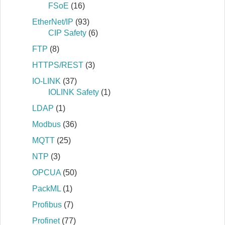
FSoE
(16)
EtherNet/IP
(93)
CIP Safety
(6)
FTP
(8)
HTTPS/REST
(3)
IO-LINK
(37)
IOLINK Safety
(1)
LDAP
(1)
Modbus
(36)
MQTT
(25)
NTP
(3)
OPCUA
(50)
PackML
(1)
Profibus
(7)
Profinet
(77)