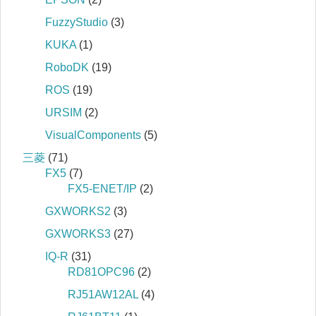
FuzzyStudio
(3)
KUKA
(1)
RoboDK
(19)
ROS
(19)
URSIM
(2)
VisualComponents
(5)
三菱
(71)
FX5
(7)
FX5-ENET/IP
(2)
GXWORKS2
(3)
GXWORKS3
(27)
IQ‐R
(31)
RD81OPC96
(2)
RJ51AW12AL
(4)