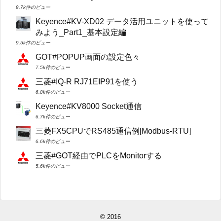
9.7k件のビュー
Keyence#KV-XD02 データ活用ユニットを使って
みよう_Part1_基本設定編
9.5k件のビュー
GOT#POPUP画面の設定色々
7.5k件のビュー
三菱#IQ-R RJ71EIP91を使う
6.8k件のビュー
Keyence#KV8000 Socket通信
6.7k件のビュー
三菱FX5CPUでRS485通信例[Modbus-RTU]
6.6k件のビュー
三菱#GOT経由でPLCをMonitorする
5.6k件のビュー
© 2016