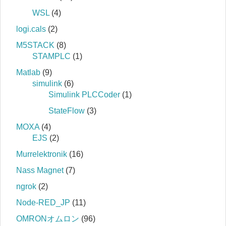
WSL
(4)
logi.cals
(2)
M5STACK
(8)
STAMPLC
(1)
Matlab
(9)
simulink
(6)
Simulink PLCCoder
(1)
StateFlow
(3)
MOXA
(4)
EJS
(2)
Murrelektronik
(16)
Nass Magnet
(7)
ngrok
(2)
Node-RED_JP
(11)
OMRONオムロン
(96)