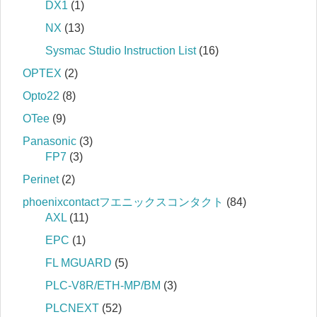
DX1
(1)
NX
(13)
Sysmac Studio Instruction List
(16)
OPTEX
(2)
Opto22
(8)
OTee
(9)
Panasonic
(3)
FP7
(3)
Perinet
(2)
phoenixcontactフエニックスコンタクト
(84)
AXL
(11)
EPC
(1)
FL MGUARD
(5)
PLC-V8R/ETH-MP/BM
(3)
PLCNEXT
(52)