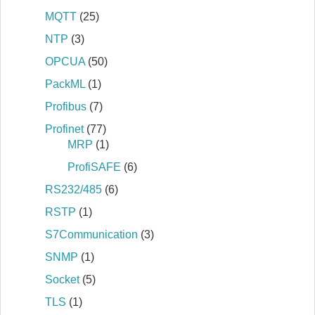
MQTT
(25)
NTP
(3)
OPCUA
(50)
PackML
(1)
Profibus
(7)
Profinet
(77)
MRP
(1)
ProfiSAFE
(6)
RS232/485
(6)
RSTP
(1)
S7Communication
(3)
SNMP
(1)
Socket
(5)
TLS
(1)