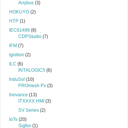
Anybus
(3)
HOKUYO
(2)
HTP
(1)
IEC61499
(8)
CDPStudio
(7)
IFM
(7)
Ignition
(2)
ILC
(6)
INTALOGIC5
(6)
InduSol
(10)
PROmesh Px
(3)
Inovance
(13)
ITXXXX HMI
(3)
SV Series
(2)
IoTs
(20)
Sigfox
(1)