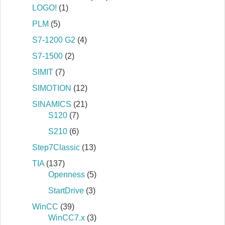
LOGO!
(1)
PLM
(5)
S7‐1200 G2
(4)
S7‐1500
(2)
SIMIT
(7)
SIMOTION
(12)
SINAMICS
(21)
S120
(7)
S210
(6)
Step7Classic
(13)
TIA
(137)
Openness
(5)
StartDrive
(3)
WinCC
(39)
WinCC7.x
(3)