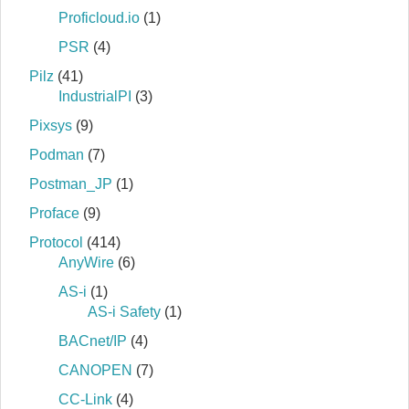
Proficloud.io
(1)
PSR
(4)
Pilz
(41)
IndustrialPI
(3)
Pixsys
(9)
Podman
(7)
Postman_JP
(1)
Proface
(9)
Protocol
(414)
AnyWire
(6)
AS-i
(1)
AS-i Safety
(1)
BACnet/IP
(4)
CANOPEN
(7)
CC-Link
(4)