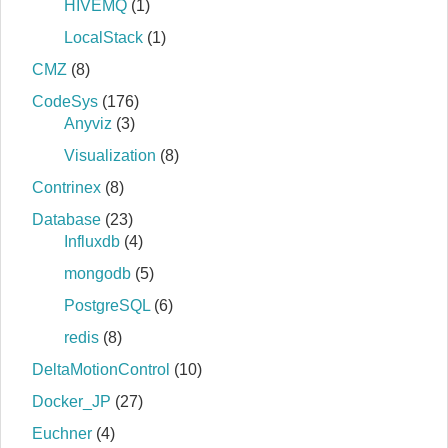
HIVEMQ
(1)
LocalStack
(1)
CMZ
(8)
CodeSys
(176)
Anyviz
(3)
Visualization
(8)
Contrinex
(8)
Database
(23)
Influxdb
(4)
mongodb
(5)
PostgreSQL
(6)
redis
(8)
DeltaMotionControl
(10)
Docker_JP
(27)
Euchner
(4)