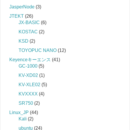
JasperNode
(3)
JTEKT
(26)
JX-BASIC
(6)
KOSTAC
(2)
KSD
(2)
TOYOPUC NANO
(12)
Keyenceキーエンス
(41)
GC-1000
(5)
KV-XD02
(1)
KV-XLE02
(5)
KVXXXX
(4)
SR750
(2)
Linux_JP
(44)
Kali
(2)
ubuntu
(24)