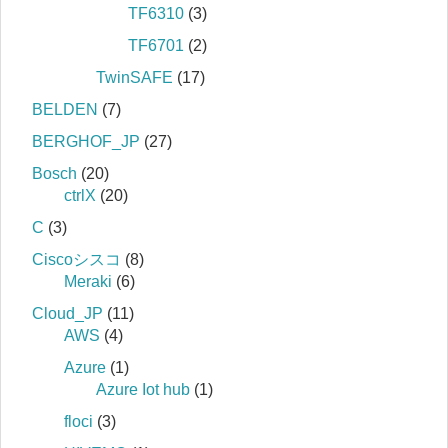
TF6310
(3)
TF6701
(2)
TwinSAFE
(17)
BELDEN
(7)
BERGHOF_JP
(27)
Bosch
(20)
ctrlX
(20)
C
(3)
Ciscoシスコ
(8)
Meraki
(6)
Cloud_JP
(11)
AWS
(4)
Azure
(1)
Azure Iot hub
(1)
floci
(3)