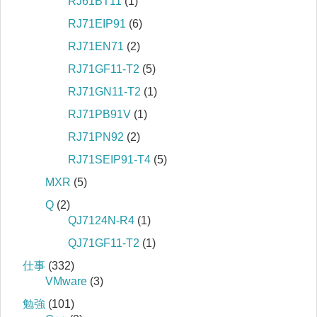
RJ61BT11
(1)
RJ71EIP91
(6)
RJ71EN71
(2)
RJ71GF11-T2
(5)
RJ71GN11-T2
(1)
RJ71PB91V
(1)
RJ71PN92
(2)
RJ71SEIP91-T4
(5)
MXR
(5)
Q
(2)
QJ7124N-R4
(1)
QJ71GF11-T2
(1)
仕事
(332)
VMware
(3)
勉強
(101)