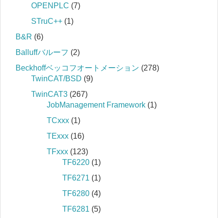
OPENPLC
(7)
STruC++
(1)
B&R
(6)
Balluffバルーフ
(2)
Beckhoffベッコフオートメーション
(278)
TwinCAT/BSD
(9)
TwinCAT3
(267)
JobManagement Framework
(1)
TCxxx
(1)
TExxx
(16)
TFxxx
(123)
TF6220
(1)
TF6271
(1)
TF6280
(4)
TF6281
(5)