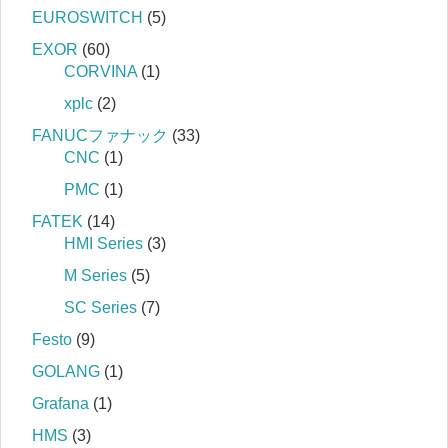
EUROSWITCH
(5)
EXOR
(60)
CORVINA
(1)
xplc
(2)
FANUCファナック
(33)
CNC
(1)
PMC
(1)
FATEK
(14)
HMI Series
(3)
M Series
(5)
SC Series
(7)
Festo
(9)
GOLANG
(1)
Grafana
(1)
HMS
(3)