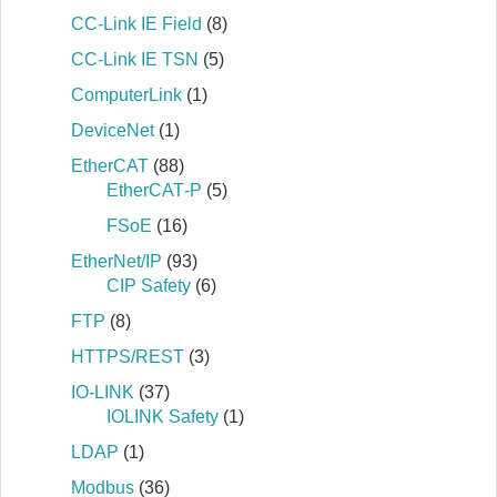
CC-Link IE Field
(8)
CC-Link IE TSN
(5)
ComputerLink
(1)
DeviceNet
(1)
EtherCAT
(88)
EtherCAT‐P
(5)
FSoE
(16)
EtherNet/IP
(93)
CIP Safety
(6)
FTP
(8)
HTTPS/REST
(3)
IO-LINK
(37)
IOLINK Safety
(1)
LDAP
(1)
Modbus
(36)