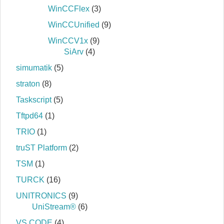
WinCCFlex
(3)
WinCCUnified
(9)
WinCCV1x
(9)
SiArv
(4)
simumatik
(5)
straton
(8)
Taskscript
(5)
Tftpd64
(1)
TRIO
(1)
truST Platform
(2)
TSM
(1)
TURCK
(16)
UNITRONICS
(9)
UniStream®
(6)
VS CODE
(4)