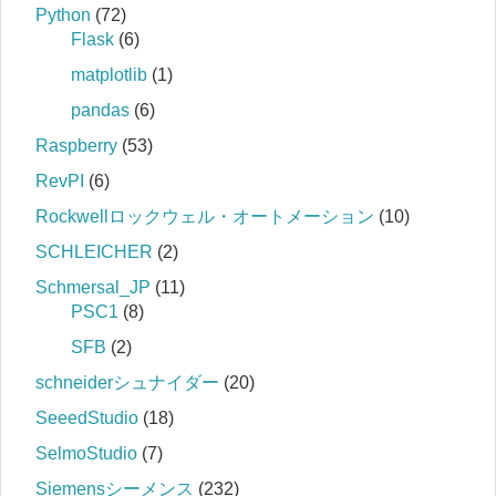
Python
(72)
Flask
(6)
matplotlib
(1)
pandas
(6)
Raspberry
(53)
RevPI
(6)
Rockwellロックウェル・オートメーション
(10)
SCHLEICHER
(2)
Schmersal_JP
(11)
PSC1
(8)
SFB
(2)
schneiderシュナイダー
(20)
SeeedStudio
(18)
SelmoStudio
(7)
Siemensシーメンス
(232)