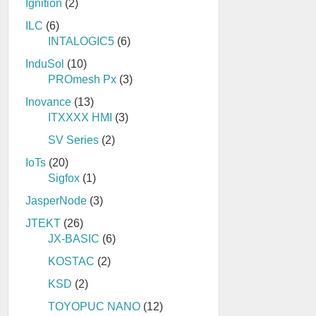
Ignition
(2)
ILC
(6)
INTALOGIC5
(6)
InduSol
(10)
PROmesh Px
(3)
Inovance
(13)
ITXXXX HMI
(3)
SV Series
(2)
IoTs
(20)
Sigfox
(1)
JasperNode
(3)
JTEKT
(26)
JX-BASIC
(6)
KOSTAC
(2)
KSD
(2)
TOYOPUC NANO
(12)