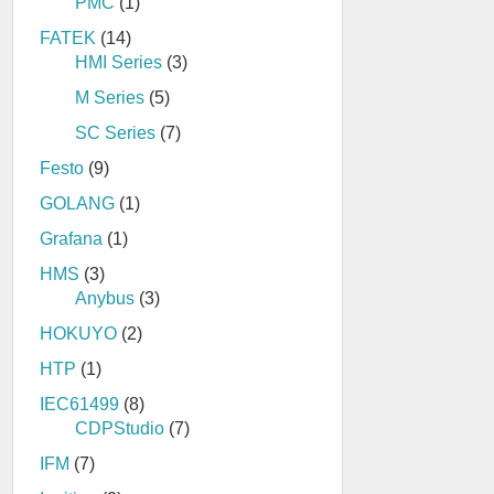
PMC
(1)
FATEK
(14)
HMI Series
(3)
M Series
(5)
SC Series
(7)
Festo
(9)
GOLANG
(1)
Grafana
(1)
HMS
(3)
Anybus
(3)
HOKUYO
(2)
HTP
(1)
IEC61499
(8)
CDPStudio
(7)
IFM
(7)