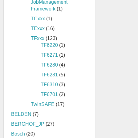
JobManagement
Framework
(1)
TCxxx
(1)
TExxx
(16)
TFxxx
(123)
TF6220
(1)
TF6271
(1)
TF6280
(4)
TF6281
(5)
TF6310
(3)
TF6701
(2)
TwinSAFE
(17)
BELDEN
(7)
BERGHOF_JP
(27)
Bosch
(20)