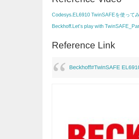
Codesys.EL6910 TwinSAFEを使っ
Beckhoff.Let’s play with TwinSAFE_Par
Reference Link
Beckhoff#TwinSAFE EL6910 