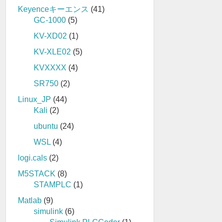
Keyenceキーエンス
(41)
GC-1000
(5)
KV-XD02
(1)
KV-XLE02
(5)
KVXXXX
(4)
SR750
(2)
Linux_JP
(44)
Kali
(2)
ubuntu
(24)
WSL
(4)
logi.cals
(2)
M5STACK
(8)
STAMPLC
(1)
Matlab
(9)
simulink
(6)