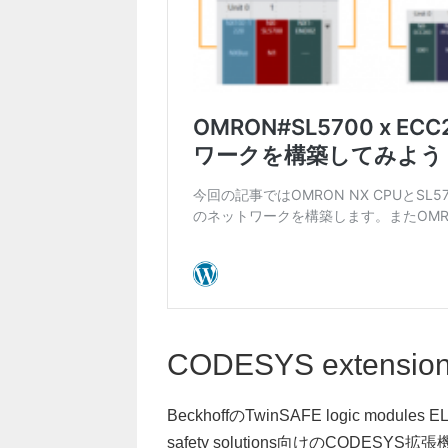
CODESYS extension 
BeckhoffのTwinSAFE logic module
safety solutions向けのCODES