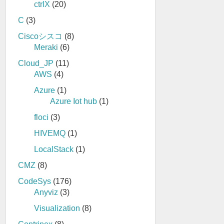
ctrlX
(20)
C
(3)
Ciscoシスコ
(8)
Meraki
(6)
Cloud_JP
(11)
AWS
(4)
Azure
(1)
Azure Iot hub
(1)
floci
(3)
HIVEMQ
(1)
LocalStack
(1)
CMZ
(8)
CodeSys
(176)
Anyviz
(3)
Visualization
(8)