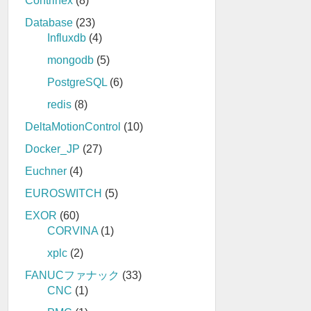
Contrinex
(8)
Database
(23)
Influxdb
(4)
mongodb
(5)
PostgreSQL
(6)
redis
(8)
DeltaMotionControl
(10)
Docker_JP
(27)
Euchner
(4)
EUROSWITCH
(5)
EXOR
(60)
CORVINA
(1)
xplc
(2)
FANUCファナック
(33)
CNC
(1)