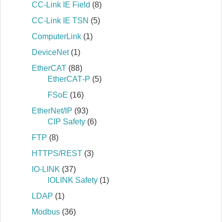
CC-Link IE Field
(8)
CC-Link IE TSN
(5)
ComputerLink
(1)
DeviceNet
(1)
EtherCAT
(88)
EtherCAT‐P
(5)
FSoE
(16)
EtherNet/IP
(93)
CIP Safety
(6)
FTP
(8)
HTTPS/REST
(3)
IO-LINK
(37)
IOLINK Safety
(1)
LDAP
(1)
Modbus
(36)