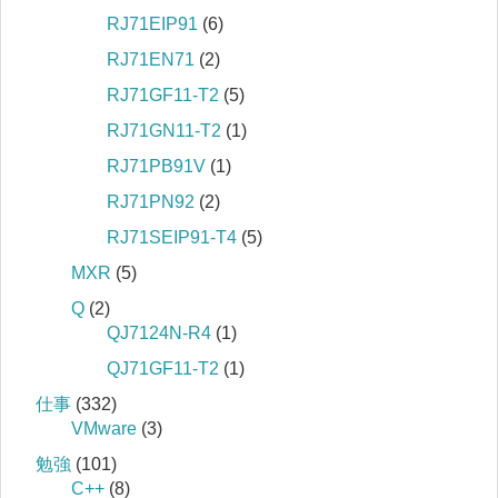
RJ71EIP91
(6)
RJ71EN71
(2)
RJ71GF11-T2
(5)
RJ71GN11-T2
(1)
RJ71PB91V
(1)
RJ71PN92
(2)
RJ71SEIP91-T4
(5)
MXR
(5)
Q
(2)
QJ7124N-R4
(1)
QJ71GF11-T2
(1)
仕事
(332)
VMware
(3)
勉強
(101)
C++
(8)