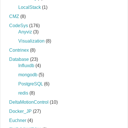
LocalStack
(1)
CMZ
(8)
CodeSys
(176)
Anyviz
(3)
Visualization
(8)
Contrinex
(8)
Database
(23)
Influxdb
(4)
mongodb
(5)
PostgreSQL
(6)
redis
(8)
DeltaMotionControl
(10)
Docker_JP
(27)
Euchner
(4)