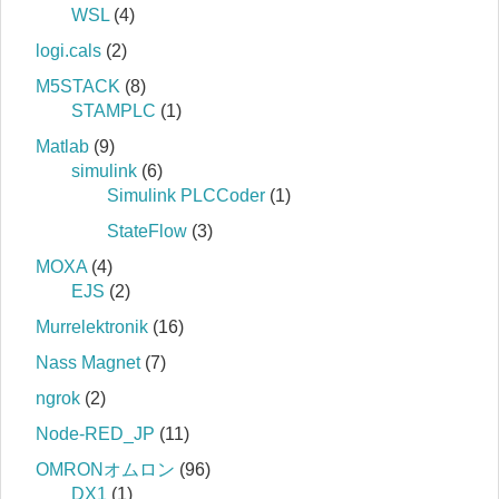
WSL
(4)
logi.cals
(2)
M5STACK
(8)
STAMPLC
(1)
Matlab
(9)
simulink
(6)
Simulink PLCCoder
(1)
StateFlow
(3)
MOXA
(4)
EJS
(2)
Murrelektronik
(16)
Nass Magnet
(7)
ngrok
(2)
Node-RED_JP
(11)
OMRONオムロン
(96)
DX1
(1)