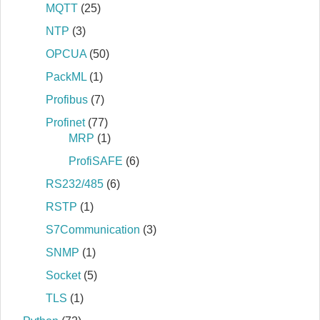
MQTT
(25)
NTP
(3)
OPCUA
(50)
PackML
(1)
Profibus
(7)
Profinet
(77)
MRP
(1)
ProfiSAFE
(6)
RS232/485
(6)
RSTP
(1)
S7Communication
(3)
SNMP
(1)
Socket
(5)
TLS
(1)