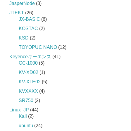
JasperNode
(3)
JTEKT
(26)
JX-BASIC
(6)
KOSTAC
(2)
KSD
(2)
TOYOPUC NANO
(12)
Keyenceキーエンス
(41)
GC-1000
(5)
KV-XD02
(1)
KV-XLE02
(5)
KVXXXX
(4)
SR750
(2)
Linux_JP
(44)
Kali
(2)
ubuntu
(24)