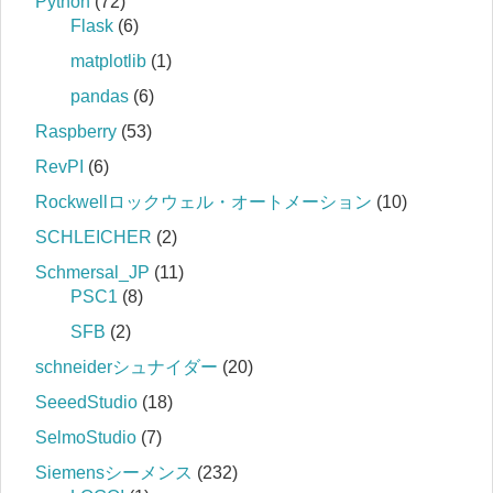
Python
(72)
Flask
(6)
matplotlib
(1)
pandas
(6)
Raspberry
(53)
RevPI
(6)
Rockwellロックウェル・オートメーション
(10)
SCHLEICHER
(2)
Schmersal_JP
(11)
PSC1
(8)
SFB
(2)
schneiderシュナイダー
(20)
SeeedStudio
(18)
SelmoStudio
(7)
Siemensシーメンス
(232)