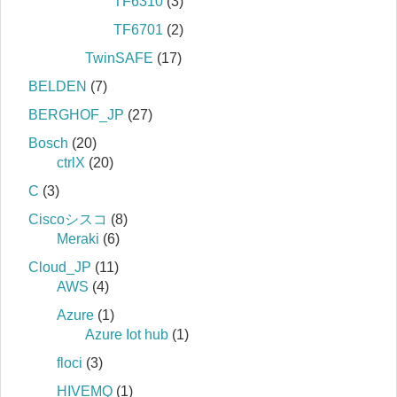
TF6310
(3)
TF6701
(2)
TwinSAFE
(17)
BELDEN
(7)
BERGHOF_JP
(27)
Bosch
(20)
ctrlX
(20)
C
(3)
Ciscoシスコ
(8)
Meraki
(6)
Cloud_JP
(11)
AWS
(4)
Azure
(1)
Azure Iot hub
(1)
floci
(3)
HIVEMQ
(1)