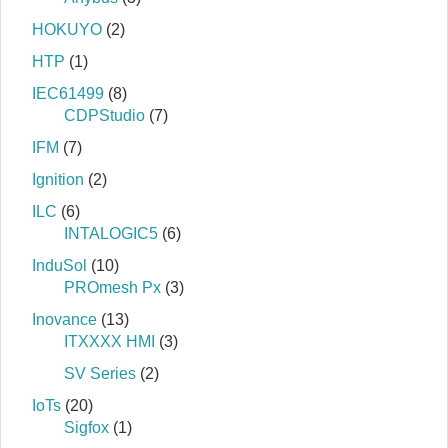
HOKUYO
(2)
HTP
(1)
IEC61499
(8)
CDPStudio
(7)
IFM
(7)
Ignition
(2)
ILC
(6)
INTALOGIC5
(6)
InduSol
(10)
PROmesh Px
(3)
Inovance
(13)
ITXXXX HMI
(3)
SV Series
(2)
IoTs
(20)
Sigfox
(1)