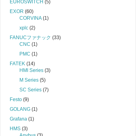
EUROSWITCH
(5)
EXOR
(60)
CORVINA
(1)
xplc
(2)
FANUCファナック
(33)
CNC
(1)
PMC
(1)
FATEK
(14)
HMI Series
(3)
M Series
(5)
SC Series
(7)
Festo
(9)
GOLANG
(1)
Grafana
(1)
HMS
(3)
Anybus
(3)