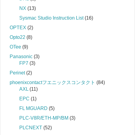
NX
(13)
Sysmac Studio Instruction List
(16)
OPTEX
(2)
Opto22
(8)
OTee
(9)
Panasonic
(3)
FP7
(3)
Perinet
(2)
phoenixcontactフエニックスコンタクト
(84)
AXL
(11)
EPC
(1)
FL MGUARD
(5)
PLC-V8R/ETH-MP/BM
(3)
PLCNEXT
(52)