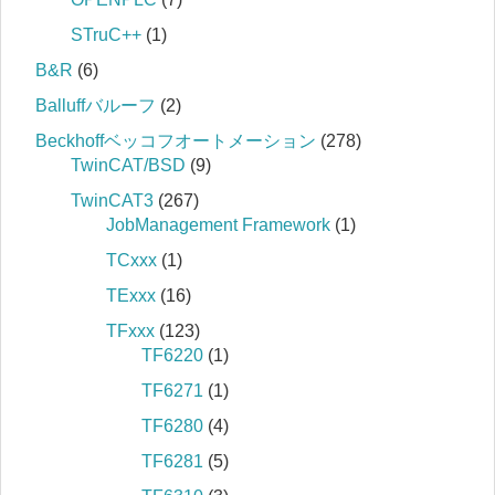
STruC++
(1)
B&R
(6)
Balluffバルーフ
(2)
Beckhoffベッコフオートメーション
(278)
TwinCAT/BSD
(9)
TwinCAT3
(267)
JobManagement Framework
(1)
TCxxx
(1)
TExxx
(16)
TFxxx
(123)
TF6220
(1)
TF6271
(1)
TF6280
(4)
TF6281
(5)