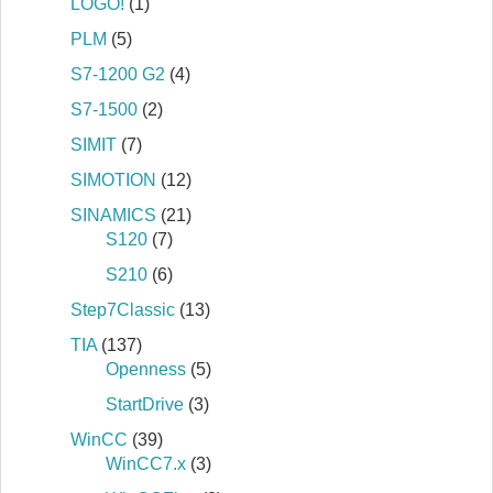
LOGO!
(1)
PLM
(5)
S7‐1200 G2
(4)
S7‐1500
(2)
SIMIT
(7)
SIMOTION
(12)
SINAMICS
(21)
S120
(7)
S210
(6)
Step7Classic
(13)
TIA
(137)
Openness
(5)
StartDrive
(3)
WinCC
(39)
WinCC7.x
(3)