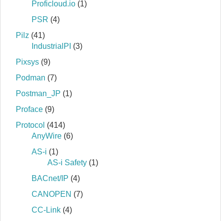
Proficloud.io
(1)
PSR
(4)
Pilz
(41)
IndustrialPI
(3)
Pixsys
(9)
Podman
(7)
Postman_JP
(1)
Proface
(9)
Protocol
(414)
AnyWire
(6)
AS-i
(1)
AS-i Safety
(1)
BACnet/IP
(4)
CANOPEN
(7)
CC-Link
(4)