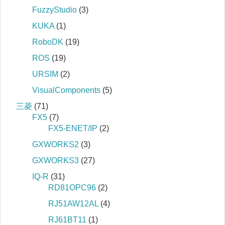
FuzzyStudio
(3)
KUKA
(1)
RoboDK
(19)
ROS
(19)
URSIM
(2)
VisualComponents
(5)
三菱
(71)
FX5
(7)
FX5-ENET/IP
(2)
GXWORKS2
(3)
GXWORKS3
(27)
IQ‐R
(31)
RD81OPC96
(2)
RJ51AW12AL
(4)
RJ61BT11
(1)