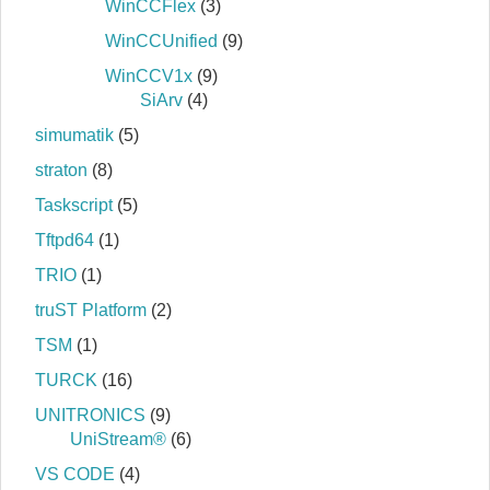
WinCCFlex
(3)
WinCCUnified
(9)
WinCCV1x
(9)
SiArv
(4)
simumatik
(5)
straton
(8)
Taskscript
(5)
Tftpd64
(1)
TRIO
(1)
truST Platform
(2)
TSM
(1)
TURCK
(16)
UNITRONICS
(9)
UniStream®
(6)
VS CODE
(4)