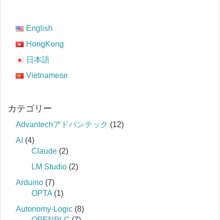
English
HongKong
日本語
Vietnamese
カテゴリー
Advantechアドバンテック
(12)
AI
(4)
Claude
(2)
LM Studio
(2)
Arduino
(7)
OPTA
(1)
Autonomy-Logic
(8)
OPENPLC
(7)