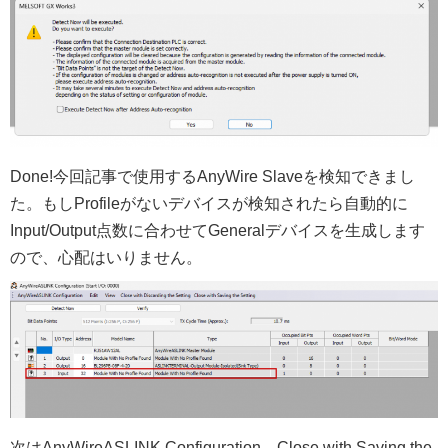
Done!今回記事で使用するAnyWire Slaveを検知できまし
た。もしProfileがないデバイスが検知されたら自動的に
Input/Output点数に合わせてGeneralデバイスを生成します
ので、心配はいりません。
次はAnyWireASLINK Configuration→Close with Saving the