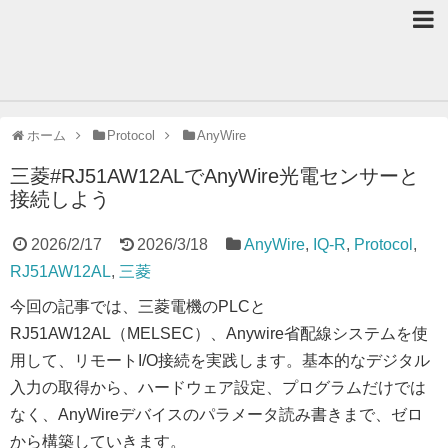
ホーム
Protocol
AnyWire
三菱#RJ51AW12ALでAnyWire光電センサーと
接続しよう
2026/2/17
2026/3/18
AnyWire
,
IQ‐R
,
Protocol
,
RJ51AW12AL
,
三菱
今回の記事では、三菱電機のPLCと
RJ51AW12AL（MELSEC）、Anywire省配線システムを使
用して、リモートI/O接続を実践します。基本的なデジタル
入力の取得から、ハードウェア設定、プログラムだけでは
なく、AnyWireデバイスのパラメータ読み書きまで、ゼロ
から構築していきます。