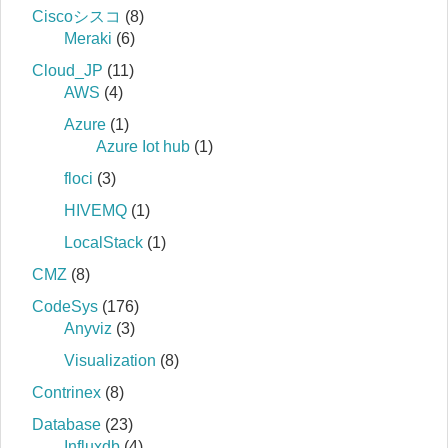
Ciscoシスコ
(8)
Meraki
(6)
Cloud_JP
(11)
AWS
(4)
Azure
(1)
Azure Iot hub
(1)
floci
(3)
HIVEMQ
(1)
LocalStack
(1)
CMZ
(8)
CodeSys
(176)
Anyviz
(3)
Visualization
(8)
Contrinex
(8)
Database
(23)
Influxdb
(4)