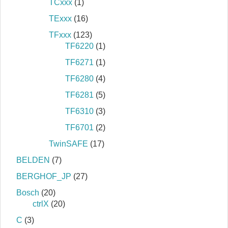
TCxxx
(1)
TExxx
(16)
TFxxx
(123)
TF6220
(1)
TF6271
(1)
TF6280
(4)
TF6281
(5)
TF6310
(3)
TF6701
(2)
TwinSAFE
(17)
BELDEN
(7)
BERGHOF_JP
(27)
Bosch
(20)
ctrlX
(20)
C
(3)