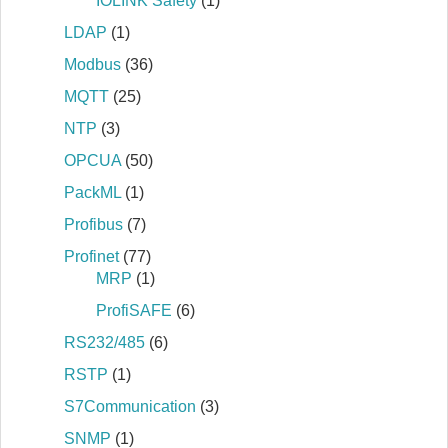
IOLINK Safety
(1)
LDAP
(1)
Modbus
(36)
MQTT
(25)
NTP
(3)
OPCUA
(50)
PackML
(1)
Profibus
(7)
Profinet
(77)
MRP
(1)
ProfiSAFE
(6)
RS232/485
(6)
RSTP
(1)
S7Communication
(3)
SNMP
(1)