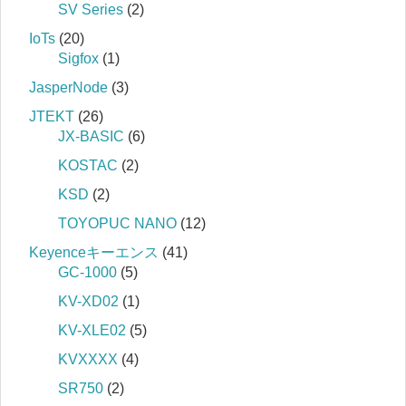
SV Series
(2)
IoTs
(20)
Sigfox
(1)
JasperNode
(3)
JTEKT
(26)
JX-BASIC
(6)
KOSTAC
(2)
KSD
(2)
TOYOPUC NANO
(12)
Keyenceキーエンス
(41)
GC-1000
(5)
KV-XD02
(1)
KV-XLE02
(5)
KVXXXX
(4)
SR750
(2)