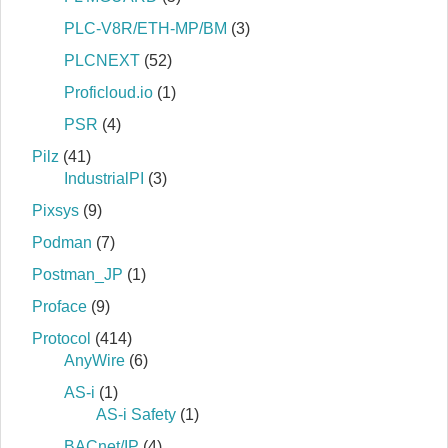
PLC-V8R/ETH-MP/BM
(3)
PLCNEXT
(52)
Proficloud.io
(1)
PSR
(4)
Pilz
(41)
IndustrialPI
(3)
Pixsys
(9)
Podman
(7)
Postman_JP
(1)
Proface
(9)
Protocol
(414)
AnyWire
(6)
AS-i
(1)
AS-i Safety
(1)
BACnet/IP
(4)