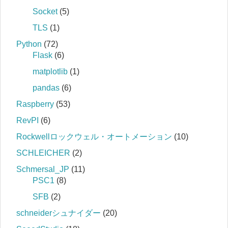
Socket
(5)
TLS
(1)
Python
(72)
Flask
(6)
matplotlib
(1)
pandas
(6)
Raspberry
(53)
RevPI
(6)
Rockwellロックウェル・オートメーション
(10)
SCHLEICHER
(2)
Schmersal_JP
(11)
PSC1
(8)
SFB
(2)
schneiderシュナイダー
(20)