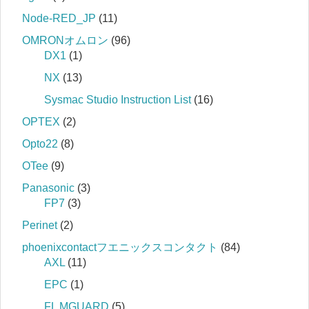
Node-RED_JP
(11)
OMRONオムロン
(96)
DX1
(1)
NX
(13)
Sysmac Studio Instruction List
(16)
OPTEX
(2)
Opto22
(8)
OTee
(9)
Panasonic
(3)
FP7
(3)
Perinet
(2)
phoenixcontactフエニックスコンタクト
(84)
AXL
(11)
EPC
(1)
FL MGUARD
(5)