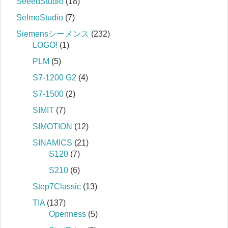
SeeedStudio
(18)
SelmoStudio
(7)
Siemensシーメンス
(232)
LOGO!
(1)
PLM
(5)
S7‐1200 G2
(4)
S7‐1500
(2)
SIMIT
(7)
SIMOTION
(12)
SINAMICS
(21)
S120
(7)
S210
(6)
Step7Classic
(13)
TIA
(137)
Openness
(5)