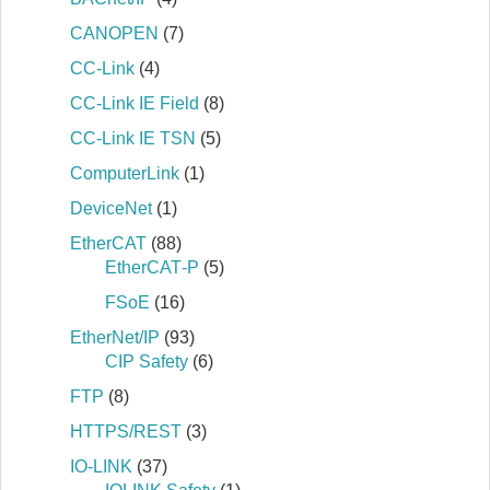
CANOPEN
(7)
CC-Link
(4)
CC-Link IE Field
(8)
CC-Link IE TSN
(5)
ComputerLink
(1)
DeviceNet
(1)
EtherCAT
(88)
EtherCAT‐P
(5)
FSoE
(16)
EtherNet/IP
(93)
CIP Safety
(6)
FTP
(8)
HTTPS/REST
(3)
IO-LINK
(37)