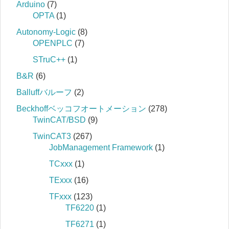
Arduino
(7)
OPTA
(1)
Autonomy-Logic
(8)
OPENPLC
(7)
STruC++
(1)
B&R
(6)
Balluffバルーフ
(2)
Beckhoffベッコフオートメーション
(278)
TwinCAT/BSD
(9)
TwinCAT3
(267)
JobManagement Framework
(1)
TCxxx
(1)
TExxx
(16)
TFxxx
(123)
TF6220
(1)
TF6271
(1)