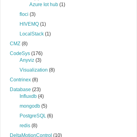
Azure Iot hub
(1)
floci
(3)
HIVEMQ
(1)
LocalStack
(1)
CMZ
(8)
CodeSys
(176)
Anyviz
(3)
Visualization
(8)
Contrinex
(8)
Database
(23)
Influxdb
(4)
mongodb
(5)
PostgreSQL
(6)
redis
(8)
DeltaMotionControl
(10)