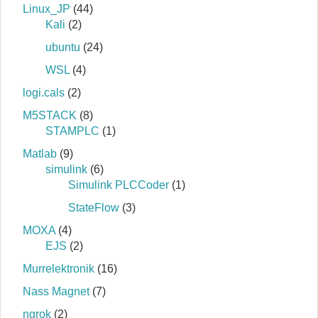
Linux_JP
(44)
Kali
(2)
ubuntu
(24)
WSL
(4)
logi.cals
(2)
M5STACK
(8)
STAMPLC
(1)
Matlab
(9)
simulink
(6)
Simulink PLCCoder
(1)
StateFlow
(3)
MOXA
(4)
EJS
(2)
Murrelektronik
(16)
Nass Magnet
(7)
ngrok
(2)