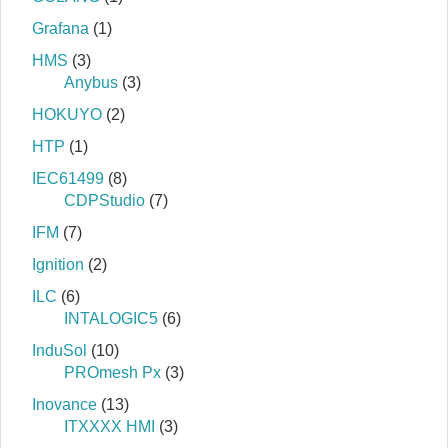
Grafana
(1)
HMS
(3)
Anybus
(3)
HOKUYO
(2)
HTP
(1)
IEC61499
(8)
CDPStudio
(7)
IFM
(7)
Ignition
(2)
ILC
(6)
INTALOGIC5
(6)
InduSol
(10)
PROmesh Px
(3)
Inovance
(13)
ITXXXX HMI
(3)