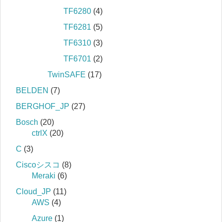
TF6280
(4)
TF6281
(5)
TF6310
(3)
TF6701
(2)
TwinSAFE
(17)
BELDEN
(7)
BERGHOF_JP
(27)
Bosch
(20)
ctrlX
(20)
C
(3)
Ciscoシスコ
(8)
Meraki
(6)
Cloud_JP
(11)
AWS
(4)
Azure
(1)