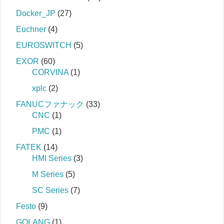
Docker_JP
(27)
Euchner
(4)
EUROSWITCH
(5)
EXOR
(60)
CORVINA
(1)
xplc
(2)
FANUCファナック
(33)
CNC
(1)
PMC
(1)
FATEK
(14)
HMI Series
(3)
M Series
(5)
SC Series
(7)
Festo
(9)
GOLANG
(1)