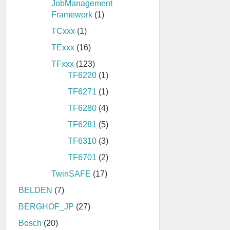
JobManagement
Framework
(1)
TCxxx
(1)
TExxx
(16)
TFxxx
(123)
TF6220
(1)
TF6271
(1)
TF6280
(4)
TF6281
(5)
TF6310
(3)
TF6701
(2)
TwinSAFE
(17)
BELDEN
(7)
BERGHOF_JP
(27)
Bosch
(20)