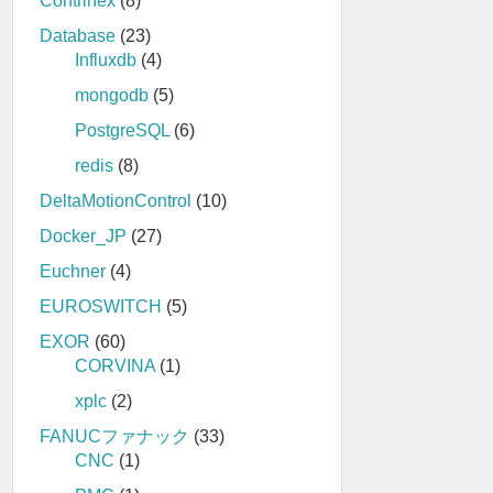
Contrinex
(8)
Database
(23)
Influxdb
(4)
mongodb
(5)
PostgreSQL
(6)
redis
(8)
DeltaMotionControl
(10)
Docker_JP
(27)
Euchner
(4)
EUROSWITCH
(5)
EXOR
(60)
CORVINA
(1)
xplc
(2)
FANUCファナック
(33)
CNC
(1)