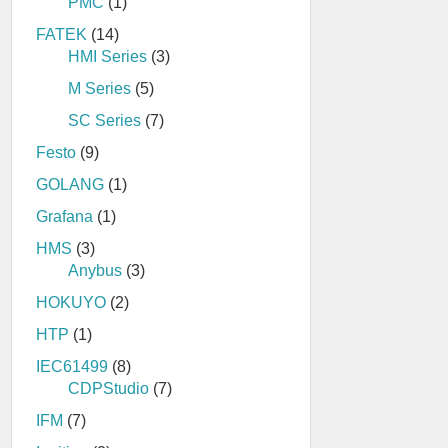
PMC
(1)
FATEK
(14)
HMI Series
(3)
M Series
(5)
SC Series
(7)
Festo
(9)
GOLANG
(1)
Grafana
(1)
HMS
(3)
Anybus
(3)
HOKUYO
(2)
HTP
(1)
IEC61499
(8)
CDPStudio
(7)
IFM
(7)