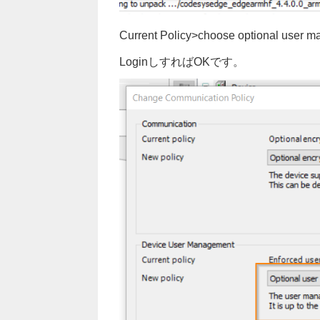
Current Policy>choose optional 
LoginしすればOKです。