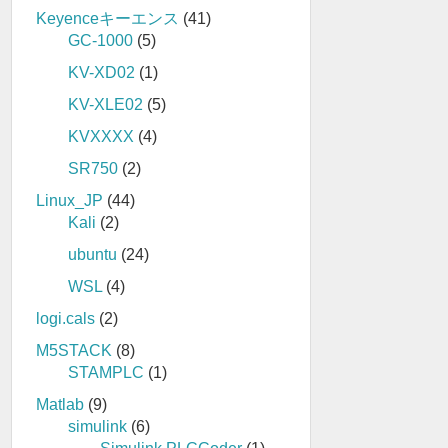
Keyenceキーエンス
(41)
GC-1000
(5)
KV-XD02
(1)
KV-XLE02
(5)
KVXXXX
(4)
SR750
(2)
Linux_JP
(44)
Kali
(2)
ubuntu
(24)
WSL
(4)
logi.cals
(2)
M5STACK
(8)
STAMPLC
(1)
Matlab
(9)
simulink
(6)