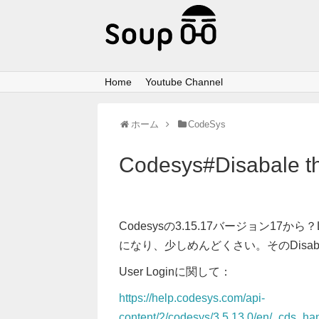
Home
Youtube Channel
ホーム
CodeSys
Codesys#Disabale t
Codesysの3.15.17バージョン17から
になり、少しめんどくさい。そのDisa
User Loginに関して：
https://help.codesys.com/api-
content/2/codesys/3.5.13.0/en/_cds_