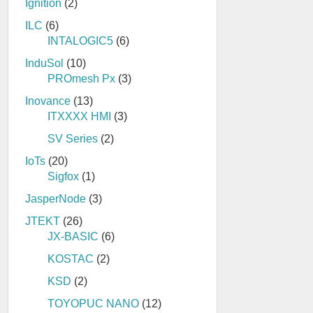
Ignition
(2)
ILC
(6)
INTALOGIC5
(6)
InduSol
(10)
PROmesh Px
(3)
Inovance
(13)
ITXXXX HMI
(3)
SV Series
(2)
IoTs
(20)
Sigfox
(1)
JasperNode
(3)
JTEKT
(26)
JX-BASIC
(6)
KOSTAC
(2)
KSD
(2)
TOYOPUC NANO
(12)