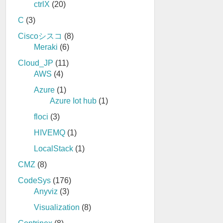
ctrlX
(20)
C
(3)
Ciscoシスコ
(8)
Meraki
(6)
Cloud_JP
(11)
AWS
(4)
Azure
(1)
Azure Iot hub
(1)
floci
(3)
HIVEMQ
(1)
LocalStack
(1)
CMZ
(8)
CodeSys
(176)
Anyviz
(3)
Visualization
(8)