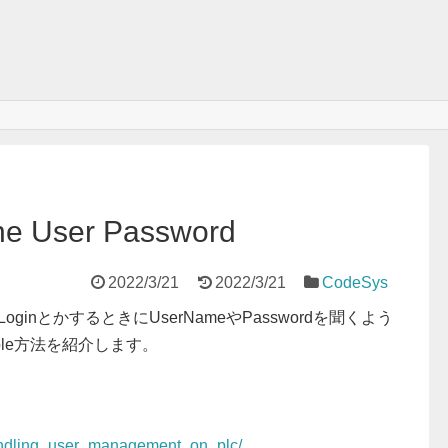
he User Password
2022/3/21
2022/3/21
CodeSys
？LoginとかするときにUserNameやPasswordを聞くよう
ble方法を紹介します。
handling_user_management_on_plc/