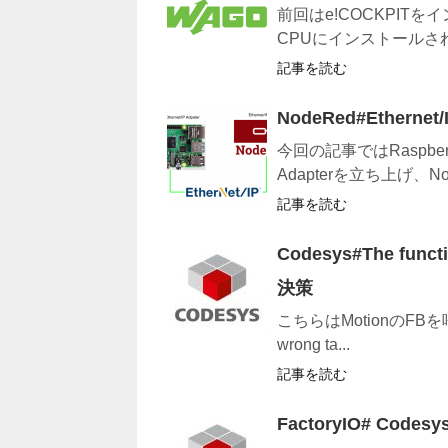
前回はe!COCKPIT
CPUにインストールされて
記事を読む
NodeRed#Ethern
今回の記事ではRaspberr
Adapterを立ち上げ、Node
記事を読む
Codesys#The functi
決策
こちらはMotionのFBを呼び出し
wrong ta...
記事を読む
FactoryIO# Cod