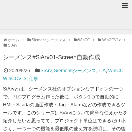
ホーム
Siemensシーメンス
WinCC
WinCCV1x
SiArv
シーメンス#SiArv01-Screen自動作成
2020/8/26
SiArv
,
Siemensシーメンス
,
TIA
,
WinCC
,
WinCCV1x
,
仕事
SiArvとは、シーメンス社のオプションなアドオンの一つ
で、PLCプログラム作った後に、ボタン1つで自動的に
HMI・Scadaの画面作成・Tag・Alarmなどの作成できるツ
ールです。このシリーズはSiArvについて簡単な使えかたを
紹介したいと思ってて、プロジェクト単位はできるだけ小
さく、一つ一つの機能を最低限の使え方を説明し、その後