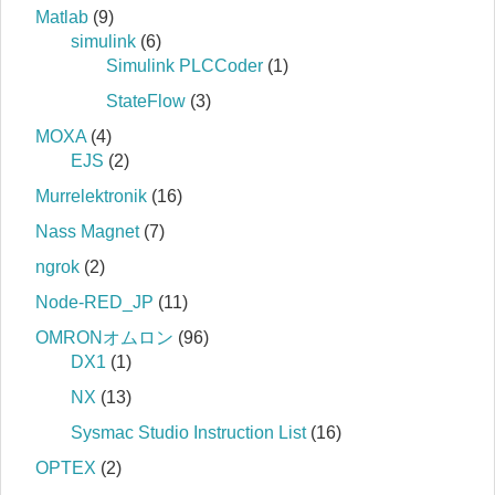
Matlab
(9)
simulink
(6)
Simulink PLCCoder
(1)
StateFlow
(3)
MOXA
(4)
EJS
(2)
Murrelektronik
(16)
Nass Magnet
(7)
ngrok
(2)
Node-RED_JP
(11)
OMRONオムロン
(96)
DX1
(1)
NX
(13)
Sysmac Studio Instruction List
(16)
OPTEX
(2)