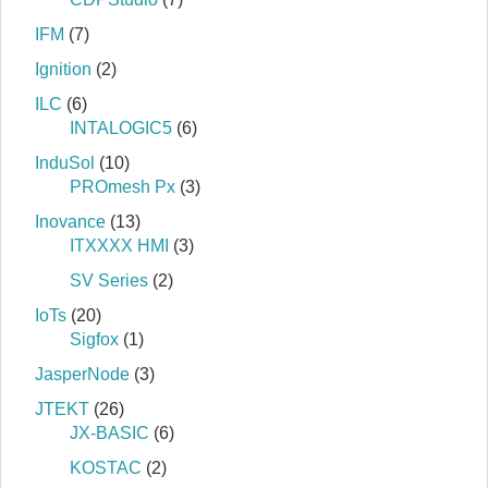
IFM
(7)
Ignition
(2)
ILC
(6)
INTALOGIC5
(6)
InduSol
(10)
PROmesh Px
(3)
Inovance
(13)
ITXXXX HMI
(3)
SV Series
(2)
IoTs
(20)
Sigfox
(1)
JasperNode
(3)
JTEKT
(26)
JX-BASIC
(6)
KOSTAC
(2)