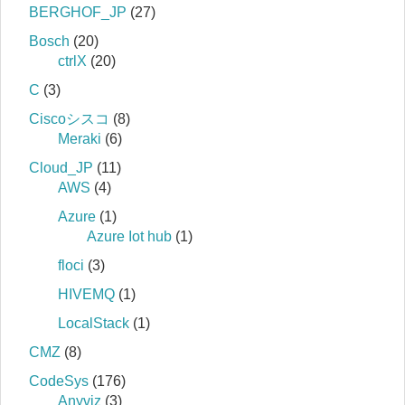
BERGHOF_JP
(27)
Bosch
(20)
ctrlX
(20)
C
(3)
Ciscoシスコ
(8)
Meraki
(6)
Cloud_JP
(11)
AWS
(4)
Azure
(1)
Azure Iot hub
(1)
floci
(3)
HIVEMQ
(1)
LocalStack
(1)
CMZ
(8)
CodeSys
(176)
Anyviz
(3)