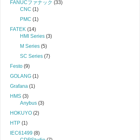
FANUCファナック
(33)
CNC
(1)
PMC
(1)
FATEK
(14)
HMI Series
(3)
M Series
(5)
SC Series
(7)
Festo
(9)
GOLANG
(1)
Grafana
(1)
HMS
(3)
Anybus
(3)
HOKUYO
(2)
HTP
(1)
IEC61499
(8)
CDPStudio
(7)