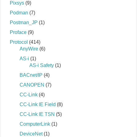
Pixsys
(9)
Podman
(7)
Postman_JP
(1)
Proface
(9)
Protocol
(414)
AnyWire
(6)
AS-i
(1)
AS-i Safety
(1)
BACnet/IP
(4)
CANOPEN
(7)
CC-Link
(4)
CC-Link IE Field
(8)
CC-Link IE TSN
(5)
ComputerLink
(1)
DeviceNet
(1)