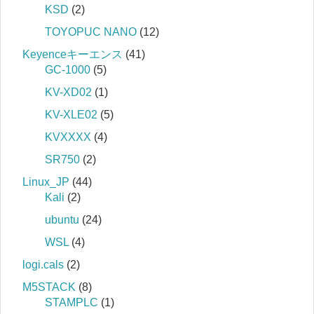
KSD
(2)
TOYOPUC NANO
(12)
Keyenceキーエンス
(41)
GC-1000
(5)
KV-XD02
(1)
KV-XLE02
(5)
KVXXXX
(4)
SR750
(2)
Linux_JP
(44)
Kali
(2)
ubuntu
(24)
WSL
(4)
logi.cals
(2)
M5STACK
(8)
STAMPLC
(1)