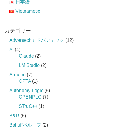
日本語
Vietnamese
カテゴリー
Advantechアドバンテック
(12)
AI
(4)
Claude
(2)
LM Studio
(2)
Arduino
(7)
OPTA
(1)
Autonomy-Logic
(8)
OPENPLC
(7)
STruC++
(1)
B&R
(6)
Balluffバルーフ
(2)