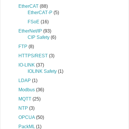
EtherCAT
(88)
EtherCAT‐P
(5)
FSoE
(16)
EtherNet/IP
(93)
CIP Safety
(6)
FTP
(8)
HTTPS/REST
(3)
IO-LINK
(37)
IOLINK Safety
(1)
LDAP
(1)
Modbus
(36)
MQTT
(25)
NTP
(3)
OPCUA
(50)
PackML
(1)