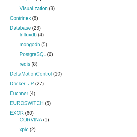
Visualization
(8)
Contrinex
(8)
Database
(23)
Influxdb
(4)
mongodb
(5)
PostgreSQL
(6)
redis
(8)
DeltaMotionControl
(10)
Docker_JP
(27)
Euchner
(4)
EUROSWITCH
(5)
EXOR
(60)
CORVINA
(1)
xplc
(2)