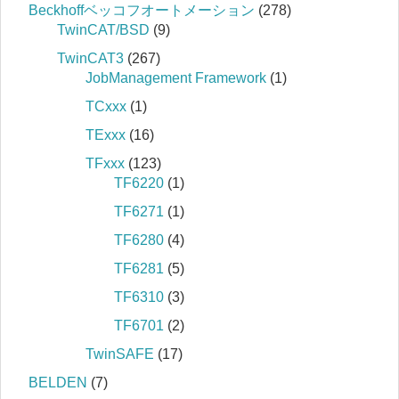
Beckhoffベッコフオートメーション
(278)
TwinCAT/BSD
(9)
TwinCAT3
(267)
JobManagement Framework
(1)
TCxxx
(1)
TExxx
(16)
TFxxx
(123)
TF6220
(1)
TF6271
(1)
TF6280
(4)
TF6281
(5)
TF6310
(3)
TF6701
(2)
TwinSAFE
(17)
BELDEN
(7)