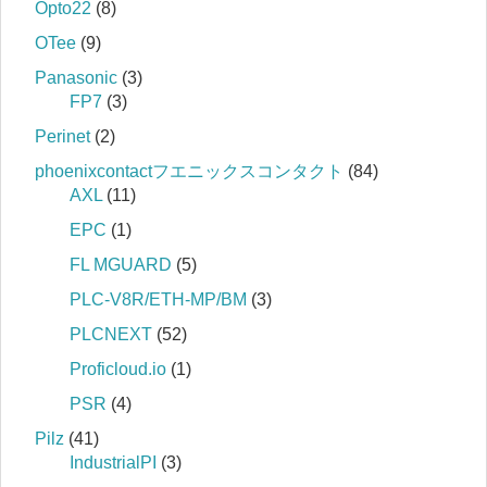
Opto22
(8)
OTee
(9)
Panasonic
(3)
FP7
(3)
Perinet
(2)
phoenixcontactフエニックスコンタクト
(84)
AXL
(11)
EPC
(1)
FL MGUARD
(5)
PLC-V8R/ETH-MP/BM
(3)
PLCNEXT
(52)
Proficloud.io
(1)
PSR
(4)
Pilz
(41)
IndustrialPI
(3)