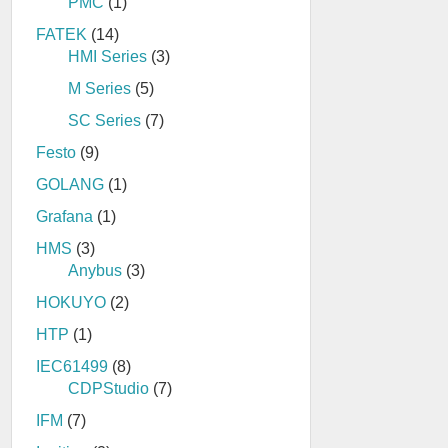
PMC
(1)
FATEK
(14)
HMI Series
(3)
M Series
(5)
SC Series
(7)
Festo
(9)
GOLANG
(1)
Grafana
(1)
HMS
(3)
Anybus
(3)
HOKUYO
(2)
HTP
(1)
IEC61499
(8)
CDPStudio
(7)
IFM
(7)