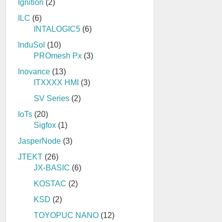
Ignition
(2)
ILC
(6)
INTALOGIC5
(6)
InduSol
(10)
PROmesh Px
(3)
Inovance
(13)
ITXXXX HMI
(3)
SV Series
(2)
IoTs
(20)
Sigfox
(1)
JasperNode
(3)
JTEKT
(26)
JX-BASIC
(6)
KOSTAC
(2)
KSD
(2)
TOYOPUC NANO
(12)