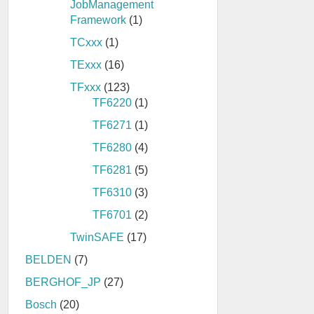
JobManagement
Framework
(1)
TCxxx
(1)
TExxx
(16)
TFxxx
(123)
TF6220
(1)
TF6271
(1)
TF6280
(4)
TF6281
(5)
TF6310
(3)
TF6701
(2)
TwinSAFE
(17)
BELDEN
(7)
BERGHOF_JP
(27)
Bosch
(20)