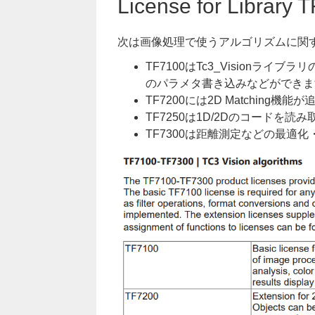
License for Library 
次は画像処理で使うアルゴリズムに関
TF7100はTc3_Visionライブ
のパラメタ書き込みなどができま
TF7200には2D Matching機
TF7250は1D/2Dのコードを読み取
TF7300は距離測定などの最適