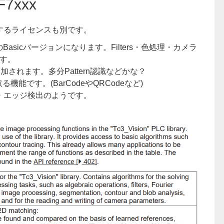
TF7xxx
するライセンスも別です。
ラリのBasicバージョンになります。Filters・色処理・カメラ
す。
能が追加されます。多分Pattern認識などかな？
る機能です。(BarCodeやQRCodeなど)
化・エッジ検出のようです。