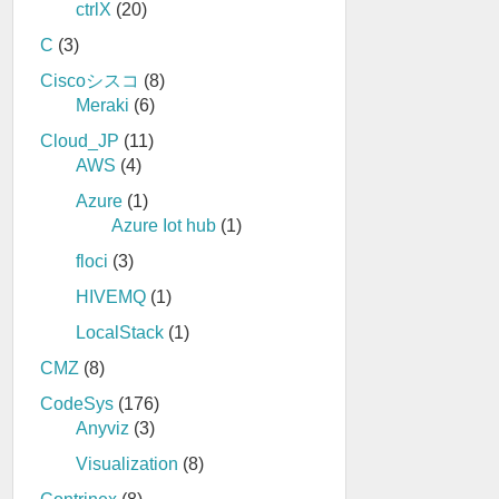
ctrlX
(20)
C
(3)
Ciscoシスコ
(8)
Meraki
(6)
Cloud_JP
(11)
AWS
(4)
Azure
(1)
Azure Iot hub
(1)
floci
(3)
HIVEMQ
(1)
LocalStack
(1)
CMZ
(8)
CodeSys
(176)
Anyviz
(3)
Visualization
(8)