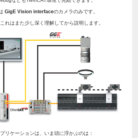
・DebugなどもTwinCAT環境で完結できます。
のは
GigE Vision interface
のカメラのみです。
が、これはまた少し深く理解してから説明します。
できるアプリケーションは、いま頭に浮かぶのは：