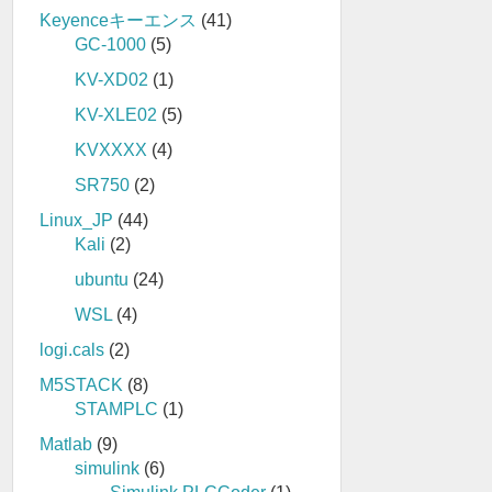
Keyenceキーエンス
(41)
GC-1000
(5)
KV-XD02
(1)
KV-XLE02
(5)
KVXXXX
(4)
SR750
(2)
Linux_JP
(44)
Kali
(2)
ubuntu
(24)
WSL
(4)
logi.cals
(2)
M5STACK
(8)
STAMPLC
(1)
Matlab
(9)
simulink
(6)