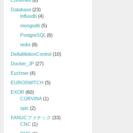
Contrinex
(8)
Database
(23)
Influxdb
(4)
mongodb
(5)
PostgreSQL
(6)
redis
(8)
DeltaMotionControl
(10)
Docker_JP
(27)
Euchner
(4)
EUROSWITCH
(5)
EXOR
(60)
CORVINA
(1)
xplc
(2)
FANUCファナック
(33)
CNC
(1)