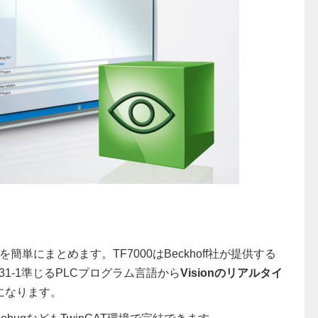
簡単にまとめます。TF7000はBeckhoff社が提供する
131-1準じるPLCプログラム言語から
Visionのリアルタイ
になります。