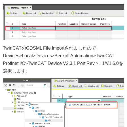
TwinCATのGDSML File Importされましたので、
Devices>Local>Devices>Beckoff Automation>TwinCAT
Profinet I/O>TwinCAT Device V2.3.1 Port Rev >= 1/V1.6.0を
選択します。