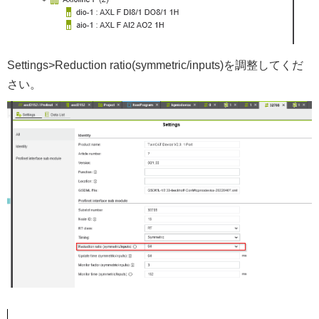
Settings>Reduction ratio(symmetric/inputs)を調整してくだ
さい。