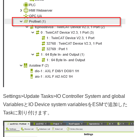
Settings>Update Tasks>IO Controller System and global
VariablesとIO Device system variablesをESMで追加した
Taskに割り付けます。