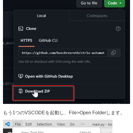
もう1つのVSCODEを起動し、File>Open Folderします。