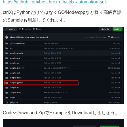
https://github.com/boschrexroth/ctrlx-automation-sdk
ctrlXはPythonだけではなくGO/Node/cppなど様々高級言語
のSampleも用意してくれます。
Code>Downlaod ZipでExampleをDownloadしましょう。