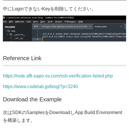
中にLoginできないKeyを削除してください。
Reference Link
https://note.affi-sapo-sv.com/ssh-verification-failed.php
https://www.codelab.jp/blog/?p=3240
Download the Example
次はSDKのSamplesをDownloadしApp Build Environment
を構築します。