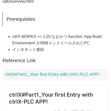
sdk/overview.html
Prerequisites
ctrlX WORKS >= 1.20 なおかつ function ‘App Build
Environment’ が同時インストールされたPC
インタネット接続
Reference Link
ctrlX#Part1_Your first Entry with ctrlX-PLC APP!