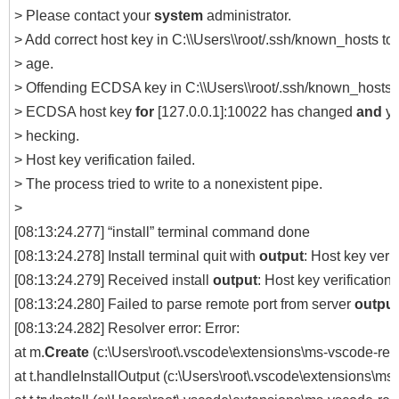
> Please contact your
system
administrator.
> Add correct host key in C:\\Users\\root/.ssh/known_hosts to g
> age.
> Offending ECDSA key in C:\\Users\\root/.ssh/known_hosts:
> ECDSA host key
for
[127.0.0.1]:10022 has changed
and
yo
> hecking.
> Host key verification failed.
> The process tried to write to a nonexistent pipe.
>
[08:13:24.277] “install” terminal command done
[08:13:24.278] Install terminal quit with
output
: Host key verif
[08:13:24.279] Received install
output
: Host key verification 
[08:13:24.280] Failed to parse remote port from server
output
[08:13:24.282] Resolver error: Error:
at m.
Create
(c:\Users\root\.vscode\extensions\ms-vscode-rem
at t.handleInstallOutput (c:\Users\root\.vscode\extensions\m