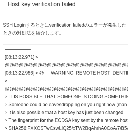
Host key verification failed
SSH Loginするときにverification failedのエラーが発生した
ときの対処法を紹介します。
—————–
[08:13:22.971] >
@@@@@@@@@@@@@@@@@@@@@@@@@@@
[08:13:22.986] > @ WARNING: REMOTE HOST IDEN
>
@@@@@@@@@@@@@@@@@@@@@@@@@@@
> IT IS POSSIBLE THAT SOMEONE IS DOING SOMETHIN
> Someone could be eavesdropping on you right now (man-
> It is also possible that a host key has just been changed.
> The fingerprint
for
the ECDSA key sent by the remote host 
> SHA256:FXXOSTwCswLlQ25/xTW2BqAhrhA0CoA/7/B5A