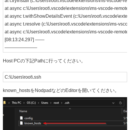
at t.tryInstall (c:\Users\root\.vscode\extensions\ms-vscode-r
at async c:\Users\root\.vscode\extensions\ms-vscode-remote.
at async t.withShowDetailsEvent (c:\Users\root\.vscode\exte
at async t.resolve (c:\Users\root\.vscode\extensions\ms-vsco
at async c:\Users\root\.vscode\extensions\ms-vscode-remote.
[08:13:24.297] ——
———————
Host PCの下記Pathに行ってください。
C:\Users\root\.ssh
known_hostsをNodpadなどのEditorを開いてください。