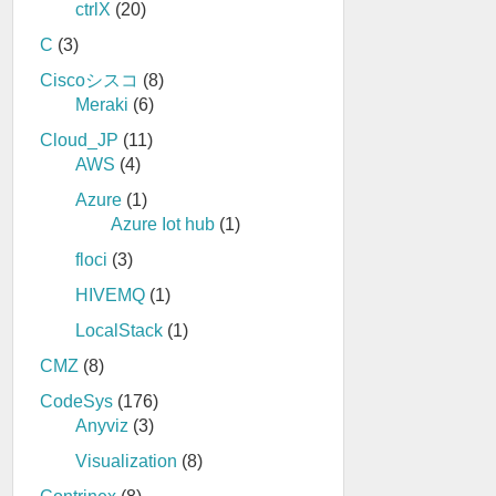
ctrlX
(20)
C
(3)
Ciscoシスコ
(8)
Meraki
(6)
Cloud_JP
(11)
AWS
(4)
Azure
(1)
Azure Iot hub
(1)
floci
(3)
HIVEMQ
(1)
LocalStack
(1)
CMZ
(8)
CodeSys
(176)
Anyviz
(3)
Visualization
(8)