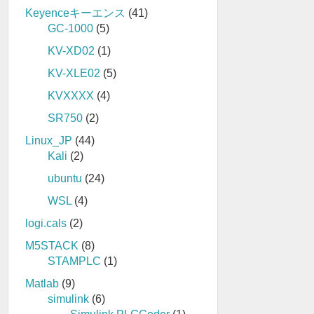
Keyenceキーエンス
(41)
GC-1000
(5)
KV-XD02
(1)
KV-XLE02
(5)
KVXXXX
(4)
SR750
(2)
Linux_JP
(44)
Kali
(2)
ubuntu
(24)
WSL
(4)
logi.cals
(2)
M5STACK
(8)
STAMPLC
(1)
Matlab
(9)
simulink
(6)