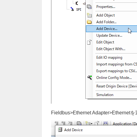
Fieldbus>Ethernet Adapter>Ether