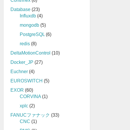
Contrinex
(8)
Database
(23)
Influxdb
(4)
mongodb
(5)
PostgreSQL
(6)
redis
(8)
DeltaMotionControl
(10)
Docker_JP
(27)
Euchner
(4)
EUROSWITCH
(5)
EXOR
(60)
CORVINA
(1)
xplc
(2)
FANUCファナック
(33)
CNC
(1)