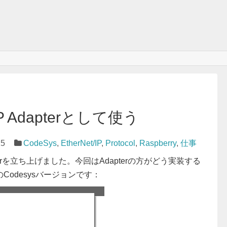
/IP Adapterとして使う
25
CodeSys
,
EtherNet/IP
,
Protocol
,
Raspberry
,
仕事
cannerを立ち上げました。今回はAdapterの方がどう実装する
odesysバージョンです：